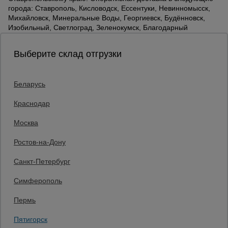
города: Ставрополь, Кисловодск, Ессентуки, Невинномысск,
Михайловск, Минеральные Воды, Георгиевск, Будённовск,
Изобильный, Светлоград, Зеленокумск, Благодарный
Выберите склад отгрузки
Беларусь
Каталог товаров
О компании
Краснодар
Аренда оборудования
Москва
Франшиза
Доставка
Ростов-на-Дону
Контакты
Статьи
Санкт-Петербург
Защитные конструкции
Единая справочная
Симферополь
8 (800) 200-25-90
Пермь
Заказать звонок
Пятигорск
бесплатно по России