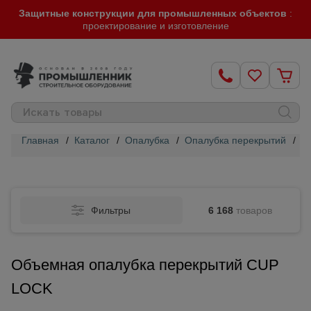
Защитные конструкции для промышленных объектов
:
проектирование и изготовление
Главная
/
Каталог
/
Опалубка
/
Опалубка перекрытий
/
О
Строительные
леса
Фильтры
6 168
товаров
Вышки-
туры
Объемная опалубка перекрытий CUP
Подмости
LOCK
строительные