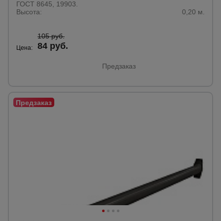
ГОСТ 8645, 19903.
Высота:
0,20 м.
Опалубка
105 руб.
84 руб.
Цена:
Вибротехника
Предзаказ
для
строительства
Оборудование
для работы с
арматурой
Оборудование
для бетонных
работ
Техника