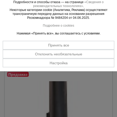
Ригель опалубки чашечный Промышленник CUP LOCK
Подробности и способы отказа — на странице
«Сведения о
2,0 м
рекомендательных технологиях»
.
Некоторые категории cookie (Аналитика, Реклама) осуществляют
Материал:
сталь
трансграничную передачу данных на основании разрешения
ГОСТ 10704.
Роскомнадзора № 9484204 от 04.06.2025.
Длина:
2,0 м.
Подробнее о cookies
Макс. высота:
40
Нажимая «Принять все», вы соглашаетесь с условиями.
1070 руб.
936 руб.
Принять все
Цена:
Отклонить необязательные
Предзаказ
Настройка