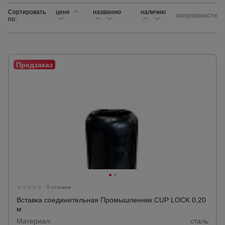
Сортировать
цене
названию
наличию
популярности
по:
Сетка,
тенты,
брезенты
Строительные
подъемники
Грузоподъемное
оборудование
Каталог
Мусоропровод
строительный
всех
товаров
0 отзывов
Вставка соединительная Промышленник CUP LOCK 0,20
Фанера
м
ламинированная
Материал:
сталь