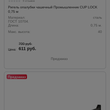
для
0 отзывов
склада
Ригель опалубки чашечный Промышленник CUP LOCK
0,75 м
Материал:
сталь
ГОСТ 10704.
Тачки
Длина:
строительные
0,75 м.
и садовые
Макс. высота:
40
700 руб.
Лестницы
611 руб.
Цена:
и
стремянки
Предзаказ
Штукатурные
комплекты
Сварочные
аппараты