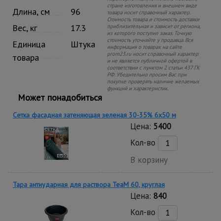
стране изготовления и внешнем виде
Длина, см
96
товара носит справочный характер.
Стоимость товара и стоимость доставки
Вес, кг
17.3
приблизительная и зависит от региона,
из которого поступил заказ. Точную
стоимость уточняйте у продавца. Вся
Единица
Штука
информация о товарах на сайте
prom23.ru носит справочный характер
товара
и не является публичной офертой в
соответствии с пунктом 2 статьи 437 ГК
РФ. Убедительно просим Вас при
покупке проверять наличие желаемых
функций и характеристик.
Может понадобиться
Сетка фасадная затеняющая зеленая 30-35% 6х50 м
Цена:
5400
Кол-во
В корзину
Тара антиударная для раствора TeaM 60, круглая
Цена:
840
Кол-во