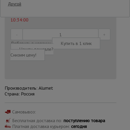
19 926
₽
Распечатать
Другой
Последнее обновление цены: 22.06.2026
Опалубка
10:34:00
Вибротехника
для
Добавить в корзину
Купить в 1 клик
строительства
Нашли дешевле?
Снизим цену!
Оборудование
для работы с
арматурой
Производитель: Alumet
Страна: Россия
Оборудование
для бетонных
работ
Самовывоз:
Бесплатная доставка по:
поступлению товара
Платная доставка курьером:
сегодня
Техника