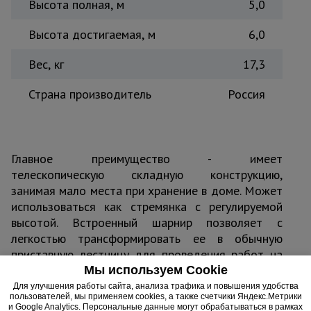
Высота полная, м
5,0
Высота достигаемая, м
6,0
Вес, кг
17,3
Страна производитель
Россия
Главное преимущество - имеет
телескопическую складную конструкцию,
занимая мало места при хранение в доме. Может
использоваться как стремянка с регулируемой
высотой. Встроенный шарнир позволяет с
легкостью трансформировать ее в обычную
приставную лестницу для проведения работ на
высоте.
Мы используем Cookie
Для улучшения работы сайта, анализа трафика и повышения удобства
пользователей, мы применяем cookies, а также счетчики Яндекс.Метрики
и Google Analytics. Персональные данные могут обрабатываться в рамках