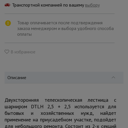
для
Транспортной компанией по вашему
склада
выбору
Товар оплачивается после подтверждения
Тачки
заказа менеджером и выбора удобного способа
строительные
оплаты
и садовые
В избранное
Лестницы
и
стремянки
Описание
Штукатурные
комплекты
Двухсторонняя телескопическая лестница с
шарниром DTLH 2,5 + 2,5 используется для
Сварочные
бытовых и хозяйственных нужд, найдет
аппараты
применение на приусадебном участке, подойдет
для небольшого ремонта. Состоит из 2-х секций