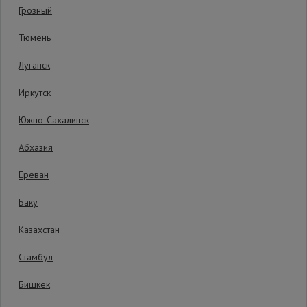
Код товара:
DTLH2.5
1 отзыв
Грозный
Гарантия производителя: 1 год
Сетка,
Тюмень
тенты,
брезенты
Луганск
Иркутск
Строительные
подъемники
Южно-Сахалинск
Абхазия
Грузоподъемное
оборудование
Ереван
Баку
Каталог
Мусоропровод
Казахстан
строительный
всех
товаров
Стамбул
Бишкек
Фанера
ламинированная