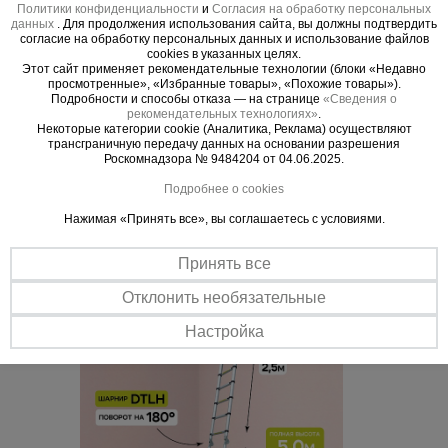
Политики конфиденциальности
и
Согласия на обработку персональных
данных
. Для продолжения использования сайта, вы должны подтвердить
Важные преимущества –
согласие на обработку персональных данных и использование файлов
cookies в указанных целях.
эффективная работа
Этот сайт применяет рекомендательные технологии (блоки «Недавно
просмотренные», «Избранные товары», «Похожие товары»).
Подробности и способы отказа — на странице
«Сведения о
Главное - в деталях
рекомендательных технологиях»
.
На каждой телескопической секции предусмотрена пластиковая
Некоторые категории cookie (Аналитика, Реклама) осуществляют
накладка, исключающая защемление пальцев рук при
трансграничную передачу данных на основании разрешения
Роскомнадзора № 9484204 от 04.06.2025.
складывании / раскладывании лестницы в рабочее положение.
Удобное хранение
Подробнее о cookies
Телескопическая конструкция. Лестница, как матрешка, убирает
Нажимая «Принять все», вы соглашаетесь с условиями.
каждую секцию внутрь себя, сокращая собственные габариты.
Удобно хранить и перевозить даже в багажнике легкового
Принять все
автомобиля.
Отклонить необязательные
Настройка