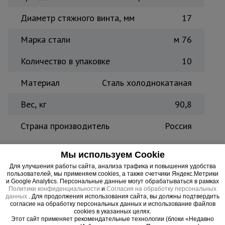
Тепловые
Диаметр стяжного винта, мм
17
пушки
Марка стали
м 76
Металл и
Количество в упаковке
10
металлообработка
Материал
Сталь холоднокатаная
Вес, кг
90,8
Страна производитель
Россия
Винт стяжной холоднокатаный 6,0 м.
Мы используем Cookie
используется в частном и промышленном
Для улучшения работы сайта, анализа трафика и повышения удобства
пользователей, мы применяем cookies, а также счетчики Яндекс.Метрики
монолитном строительстве. Связующее звено при
и Google Analytics. Персональные данные могут обрабатываться в рамках
возведении опалубки стен и перекрытий.
Политики конфиденциальности
и
Согласия на обработку персональных
данных
. Для продолжения использования сайта, вы должны подтвердить
Используется в комплекте с двумя гайками,
согласие на обработку персональных данных и использование файлов
трубкой ПВХ. Надежно фиксирует между собой
cookies в указанных целях.
Этот сайт применяет рекомендательные технологии (блоки «Недавно
щиты опалубки в проектном положении.