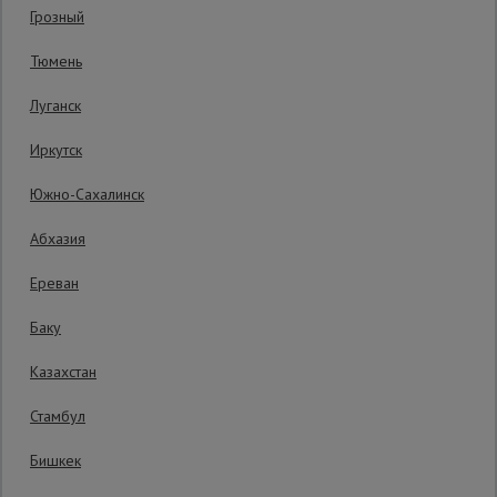
Код товара:
ВСХК6М76ПР10
1 отзыв
Грозный
Гарантия производителя: 1 год
Сетка,
Тюмень
тенты,
брезенты
Луганск
Иркутск
Строительные
подъемники
Южно-Сахалинск
Абхазия
Грузоподъемное
оборудование
Ереван
Баку
Каталог
Мусоропровод
Казахстан
строительный
всех
товаров
Стамбул
Бишкек
Фанера
ламинированная