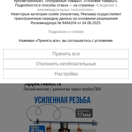
просмотренные», «Избранные товары», «Похожие товары»).
Изготовлен из высокоуглеродистой стали марки
Подробности и способы отказа — на странице
«Сведения о
рекомендательных технологиях»
.
76. Накатная резьба выдерживает нагрузку до 14
Некоторые категории cookie (Аналитика, Реклама) осуществляют
т.
трансграничную передачу данных на основании разрешения
Роскомнадзора № 9484204 от 04.06.2025.
Подробнее о cookies
Нажимая «Принять все», вы соглашаетесь с условиями.
Важные преимущества –
эффективная работа
Принять все
Отклонить необязательные
Прочность
Настройка
Сталь повышенной твердости - 76
Эффективность
Легкий монтаж / демонтаж через трубки ПВХ