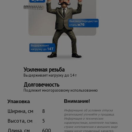
Усиленная резьба
Выдерживает нагрузку до 14 т
Долговечность
Подлежит многоразовому использованию
Внимание!
Упаковка
Ширина, см
8
Информацию об условиях отпуска
(реализации) уточняйте у продавца.
Информация о технических
Высота, см
5
характеристиках, комплекте поставки,
стране изготовления и внешнем виде
Длина, см
600
товара носит справочный характер.