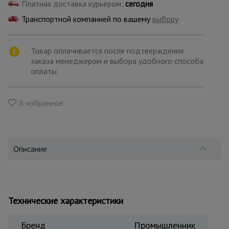
для
Платная доставка курьером:
сегодня
склада
Транспортной компанией по вашему
выбору
Тачки
Товар оплачивается после подтверждения
строительные
заказа менеджером и выбора удобного способа
и садовые
оплаты
Лестницы
В избранное
и
стремянки
Описание
Штукатурные
комплекты
Сварочные
Технические характеристики
аппараты
Бренд
Промышленник