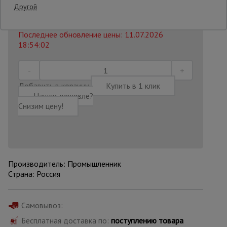
12000 руб.
Другой
11 100
₽
Распечатать
Опалубка
Последнее обновление цены: 11.07.2026
18:54:02
Вибротехника
для
строительства
Добавить в корзину
Купить в 1 клик
Нашли дешевле?
Снизим цену!
Оборудование
для работы с
арматурой
Производитель: Промышленник
Оборудование
Страна: Россия
для бетонных
работ
Самовывоз:
Бесплатная доставка по:
поступлению товара
Техника