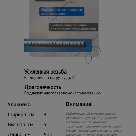
Усиленная резьба
Выдерживает нагрузку до 14 т
Долговечность
Подлежит многоразовому использованию
Внимание!
Упаковка
Ширина, см
8
Информацию об условиях отпуска
(реализации) уточняйте у продавца.
Информация о технических
Высота, см
5
характеристиках, комплекте поставки,
стране изготовления и внешнем виде
Длина, см
600
товара носит справочный характер.