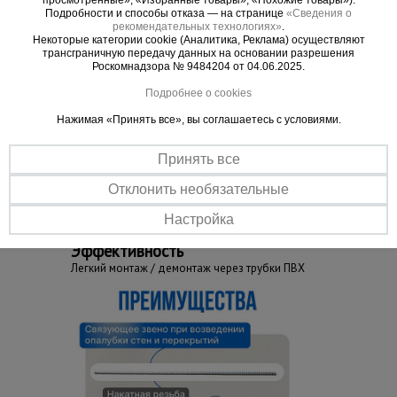
просмотренные», «Избранные товары», «Похожие товары»).
Изготовлен из высокоуглеродистой стали марки
Подробности и способы отказа — на странице
«Сведения о
рекомендательных технологиях»
.
76. Накатная резьба выдерживает нагрузку до 14
Некоторые категории cookie (Аналитика, Реклама) осуществляют
трансграничную передачу данных на основании разрешения
т.
Роскомнадзора № 9484204 от 04.06.2025.
Подробнее о cookies
Нажимая «Принять все», вы соглашаетесь с условиями.
Важные преимущества –
Принять все
эффективная работа
Отклонить необязательные
Прочность
Настройка
Сталь повышенной твердости - 76
Эффективность
Легкий монтаж / демонтаж через трубки ПВХ