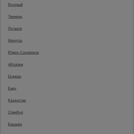
Код товара:
ВСХК6М76ПР10
1 отзыв
Грозный
Гарантия производителя: 1 год
Сетка,
Тюмень
тенты,
брезенты
Луганск
Иркутск
Строительные
подъемники
Южно-Сахалинск
Абхазия
Грузоподъемное
оборудование
Ереван
Баку
Каталог
Мусоропровод
Казахстан
строительный
всех
товаров
Стамбул
Бишкек
Фанера
ламинированная