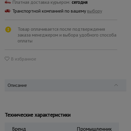
для
Платная доставка курьером:
сегодня
склада
Транспортной компанией по вашему
выбору
Тачки
Товар оплачивается после подтверждения
строительные
заказа менеджером и выбора удобного способа
и садовые
оплаты
Лестницы
В избранное
и
стремянки
Описание
Штукатурные
комплекты
Сварочные
Технические характеристики
аппараты
Бренд
Промышленник