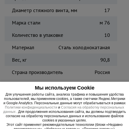
Тепловые
Диаметр стяжного винта, мм
17
пушки
Марка стали
м 76
Металл и
Количество в упаковке
10
металлообработка
Материал
Сталь холоднокатаная
Вес, кг
90,8
Страна производитель
Россия
Винт стяжной холоднокатаный 6,0 м.
Мы используем Cookie
используется в частном и промышленном
Для улучшения работы сайта, анализа трафика и повышения удобства
пользователей, мы применяем cookies, а также счетчики Яндекс.Метрики
монолитном строительстве. Связующее звено при
и Google Analytics. Персональные данные могут обрабатываться в рамках
возведении опалубки стен и перекрытий.
Политики конфиденциальности
и
Согласия на обработку персональных
данных
. Для продолжения использования сайта, вы должны подтвердить
Используется в комплекте с двумя гайками,
согласие на обработку персональных данных и использование файлов
трубкой ПВХ. Надежно фиксирует между собой
cookies в указанных целях.
Этот сайт применяет рекомендательные технологии (блоки «Недавно
щиты опалубки в проектном положении.