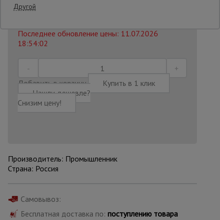
12000 руб.
Другой
11 100
₽
Распечатать
Опалубка
Последнее обновление цены: 11.07.2026
18:54:02
Вибротехника
для
строительства
Добавить в корзину
Купить в 1 клик
Нашли дешевле?
Снизим цену!
Оборудование
для работы с
арматурой
Производитель: Промышленник
Оборудование
Страна: Россия
для бетонных
работ
Самовывоз:
Бесплатная доставка по:
поступлению товара
Техника