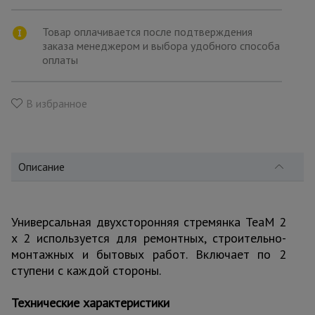
для
склада
Товар оплачивается после подтверждения
заказа менеджером и выбора удобного способа
оплаты
Тачки
строительные
и садовые
В избранное
Лестницы
и
стремянки
Описание
Штукатурные
комплекты
Универсальная двухсторонняя стремянка TeaM 2
x 2 используется для ремонтных, строительно-
монтажных и бытовых работ. Включает по 2
ступени с каждой стороны.
Сварочные
аппараты
Технические характеристики