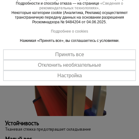
Подробности и способы отказа — на странице
«Сведения о
Пластиковая окантовка ступеней защищает от случайных порезов
рекомендательных технологиях»
.
Некоторые категории cookie (Аналитика, Реклама) осуществляют
трансграничную передачу данных на основании разрешения
Роскомнадзора № 9484204 от 04.06.2025.
Подробнее о cookies
Нажимая «Принять все», вы соглашаетесь с условиями.
Принять все
Отклонить необязательные
Настройка
Устойчивость
Тканевая стяжка предотвращает складывание