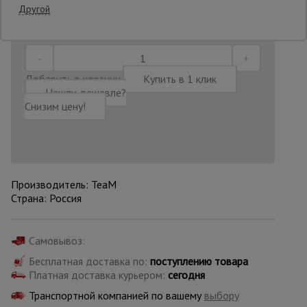
Другой
Последнее обновление цены: 30.06.2026
12:57:30
Опалубка
Добавить в корзину
Купить в 1 клик
Вибротехника
Нашли дешевле?
для
Снизим цену!
строительства
Оборудование
для работы с
арматурой
Производитель: TeaM
Страна: Россия
Оборудование
для бетонных
Самовывоз:
работ
Бесплатная доставка по:
поступлению товара
Платная доставка курьером:
сегодня
Транспортной компанией по вашему
выбору
Техника