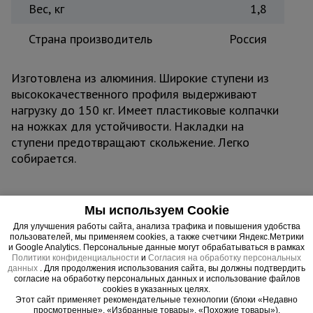
Вес, кг
1,8
Страна производитель
Россия
Изготовлена из алюминия. Широкие ступени из
высококачественного профиля выдерживают
нагрузку до 150 кг. Имеет пластиковые колпачки
на ножках для устойчивости. Накладки на
ступени предотвращают скольжение. Легко
собирается.
Мы используем Cookie
Важные преимущества –
Для улучшения работы сайта, анализа трафика и повышения удобства
пользователей, мы применяем cookies, а также счетчики Яндекс.Метрики
эффективная работа
и Google Analytics. Персональные данные могут обрабатываться в рамках
Политики конфиденциальности
и
Согласия на обработку персональных
данных
. Для продолжения использования сайта, вы должны подтвердить
Универсальность
согласие на обработку персональных данных и использование файлов
Двухсторонняя ступенчатая система
cookies в указанных целях.
Этот сайт применяет рекомендательные технологии (блоки «Недавно
Безопасность
просмотренные», «Избранные товары», «Похожие товары»).