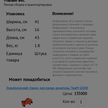
Малый вес
Легкая сборка и транспортировка
Внимание!
Упаковка
Ширина, см
41
Информацию об условиях отпуска
(реализации) уточняйте у продавца.
Информация о технических
Высота, см
16
характеристиках, комплекте поставки,
стране изготовления и внешнем виде
Длина, см
43
товара носит справочный характер.
Стоимость товара и стоимость доставки
Вес, кг
1.8
приблизительная и зависит от региона,
из которого поступил заказ. Точную
стоимость уточняйте у продавца. Вся
Единица
Штука
информация о товарах на сайте
prom23.ru носит справочный характер
товара
и не является публичной офертой в
соответствии с пунктом 2 статьи 437 ГК
РФ. Убедительно просим Вас при
покупке проверять наличие желаемых
функций и характеристик.
Может понадобиться
Электрический станок для резки арматуры TeaM GQ40
Цена:
135000
Кол-во