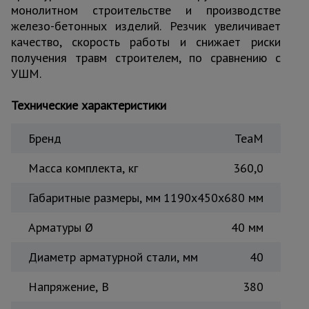
монолитном строительстве и производстве
Тепловые
железо-бетонных изделий. Резчик увеличивает
пушки
качество, скорость работы и снижает риски
получения травм строителем, по сравнению с
УШМ.
Металл и
металлообработка
Технические характеристики
Бренд
TeaM
Масса комплекта, кг
360,0
Габаритные размеры, мм
1190х450х680 мм
Арматуры Ø
40 мм
Диаметр арматурной стали, мм
40
Напряжение, В
380