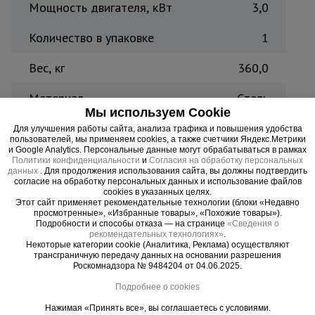
Мощность двигателя, кВт
3,0
Количество в упаковке
1
Вес, кг
360,0
Материал
Cталь
Мы используем Cookie
Страна производитель
Китай
Для улучшения работы сайта, анализа трафика и повышения удобства
пользователей, мы применяем cookies, а также счетчики Яндекс.Метрики
и Google Analytics. Персональные данные могут обрабатываться в рамках
Политики конфиденциальности
и
Согласия на обработку персональных
данных
. Для продолжения использования сайта, вы должны подтвердить
согласие на обработку персональных данных и использование файлов
Станок TeaM GQ40 обеспечивает возможность
cookies в указанных целях.
Этот сайт применяет рекомендательные технологии (блоки «Недавно
резки арматуры до 40 мм в диаметре. Резчик
просмотренные», «Избранные товары», «Похожие товары»).
может отрезать несколько прутов одновременно.
Подробности и способы отказа — на странице
«Сведения о
рекомендательных технологиях»
.
Быстроту загрузки обеспечивают прокатные
Некоторые категории cookie (Аналитика, Реклама) осуществляют
ролики.
трансграничную передачу данных на основании разрешения
Роскомнадзора № 9484204 от 04.06.2025.
Подробнее о cookies
Нажимая «Принять все», вы соглашаетесь с условиями.