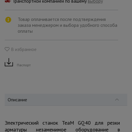
Транспортной компанией по вашему
для
выбору
склада
Товар оплачивается после подтверждения
заказа менеджером и выбора удобного способа
Тачки
оплаты
строительные
и садовые
В избранное
Лестницы
и
стремянки
Паспорт
Штукатурные
комплекты
Описание
Сварочные
аппараты
Электрический станок TeaM GQ40 для резки
арматуры незаменимое оборудование в