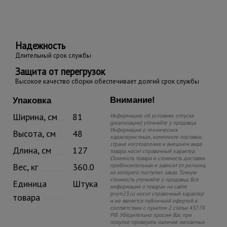
Надежность
Длительный срок службы
Защита от перегрузок
Высокое качество сборки обеспечивает долгий срок службы
Внимание!
Упаковка
Ширина, см
81
Информацию об условиях отпуска
(реализации) уточняйте у продавца.
Информация о технических
Высота, см
48
характеристиках, комплекте поставки,
стране изготовления и внешнем виде
Длина, см
127
товара носит справочный характер.
Стоимость товара и стоимость доставки
Вес, кг
360.0
приблизительная и зависит от региона,
из которого поступил заказ. Точную
стоимость уточняйте у продавца. Вся
Единица
Штука
информация о товарах на сайте
prom23.ru носит справочный характер
товара
и не является публичной офертой в
соответствии с пунктом 2 статьи 437 ГК
РФ. Убедительно просим Вас при
покупке проверять наличие желаемых