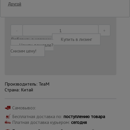
Другой
Последнее обновление цены: 16.07.2026
16:54:23
Опалубка
Вибротехника
Добавить в корзину
Купить в лизинг
для
Нашли дешевле?
строительства
Снизим цену!
Оборудование
для работы с
арматурой
Производитель: TeaM
Страна: Китай
Оборудование
для бетонных
работ
Самовывоз:
Бесплатная доставка по:
поступлению товара
Платная доставка курьером:
сегодня
Техника