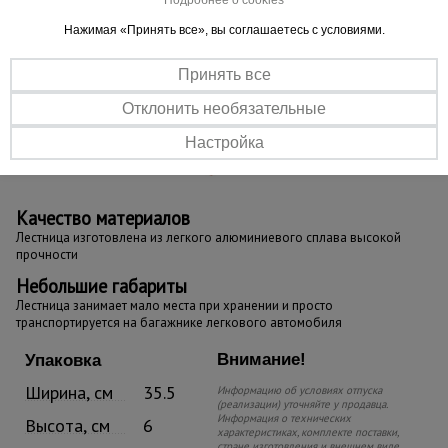
Нажимая «Принять все», вы соглашаетесь с условиями.
Принять все
Отклонить необязательные
Настройка
Качество материалов
Лестница изготовлена из легкого алюминиевого сплава высокой
прочности
Небольшие габариты
Лестница занимает мало места при хранении и просто
транспортируется на багажнике легкового автомобиля
Внимание!
Упаковка
Ширина, см
35.5
Информацию об условиях отпуска
(реализации) уточняйте у продавца.
Информация о технических
Высота, см
6
характеристиках, комплекте поставки,
стране изготовления и внешнем виде