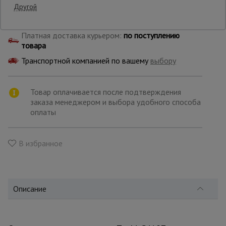
Другой
Бесплатная доставка по:
поступлению товара
Опалубка
Платная доставка курьером:
по поступлению
товара
Транспортной компанией по вашему
выбору
Вибротехника
для
строительства
Товар оплачивается после подтверждения
заказа менеджером и выбора удобного способа
оплаты
Оборудование
для работы с
арматурой
В избранное
Оборудование
для бетонных
работ
Описание
Техника