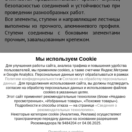
безопасностью соединений и устойчивостью при
проведении разнообразных работ.
Все элементы, ступени и направляющие лестницы
выполнены из прочного, алюминиевого профиля.
Ступени соединены с боковыми элементами
прочным, завальцованным крепежом.
Мы используем Cookie
Важные преимущества –
Для улучшения работы сайта, анализа трафика и повышения удобства
пользователей, мы применяем cookies, а также счетчики Яндекс.Метрики
эффективная работа
и Google Analytics. Персональные данные могут обрабатываться в рамках
Политики конфиденциальности
и
Согласия на обработку персональных
данных
. Для продолжения использования сайта, вы должны подтвердить
Безопасный подъем
согласие на обработку персональных данных и использование файлов
cookies в указанных целях.
Ступени выполнены из прочного алюминиевого профиля и
Этот сайт применяет рекомендательные технологии (блоки «Недавно
надежно соединены с боковинами прочным завальцованным
просмотренные», «Избранные товары», «Похожие товары»).
крепежом, обеспечивая максимальную жесткость конструкции
Подробности и способы отказа — на странице
«Сведения о
рекомендательных технологиях»
.
Устойчивость в любой ситуации
Некоторые категории cookie (Аналитика, Реклама) осуществляют
трансграничную передачу данных на основании разрешения
В конструкции предусмотрены специальные наконечники,
Роскомнадзора № 9484204 от 04.06.2025.
исключающие смещение и скольжение
Подробнее о cookies