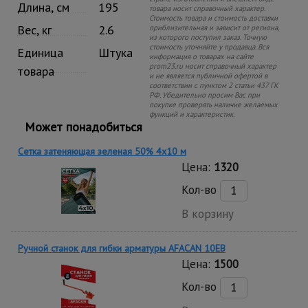
Длина, см
195
товара носит справочный характер.
Стоимость товара и стоимость доставки
Вес, кг
2.6
приблизительная и зависит от региона,
из которого поступил заказ. Точную
стоимость уточняйте у продавца. Вся
Единица
Штука
информация о товарах на сайте
prom23.ru носит справочный характер
товара
и не является публичной офертой в
соответствии с пунктом 2 статьи 437 ГК
РФ. Убедительно просим Вас при
покупке проверять наличие желаемых
функций и характеристик.
Может понадобиться
Сетка затеняющая зеленая 50% 4х10 м
Цена:
1320
Кол-во
В корзину
Ручной станок для гибки арматуры AFACAN 10EB
Цена:
1500
Кол-во