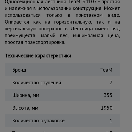
Односекционная лестница TeaM S4107 - простая
для
склада
и надежная в использовании конструкция. Может
использоваться только в приставном виде.
Опирается как на горизонтальную, так и на
Тачки
вертикальную поверхность. Лестница имеет ряд
строительные
преимуществ: малый вес, минимальная цена,
и садовые
простая транспортировка.
Технические характеристики
Лестницы
и
стремянки
Бренд
TeaM
Количество ступеней
7
Штукатурные
комплекты
Ширина, мм
355
Высота, мм
1950
Сварочные
аппараты
Количество в упаковке
1