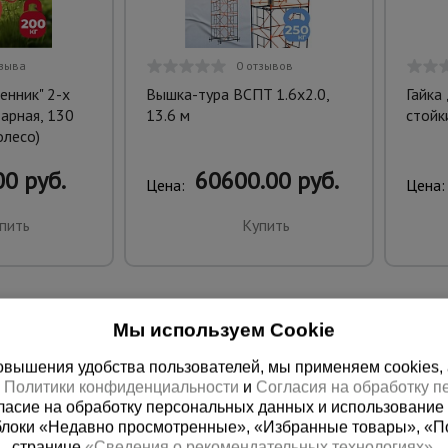
тзыва
0 отзывов
енник" 2-х
Вышка-тура ВСПT 1.6х2.0,
Гайка
арная, 130
13.6 м
стойк
олесо)
0 руб.
60600.00 руб.
Цена:
Цена:
пить
Купить
Мы используем Cookie
вышения удобства пользователей, мы применяем cookies, а 
х
Политики конфиденциальности
и
Согласия на обработку 
ласие на обработку персональных данных и использование 
блоки «Недавно просмотренные», «Избранные товары», «П
странице
«Сведения о рекомендательных технологиях»
.