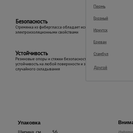
Пермь
Грозный
Безопасность
Стремянка из фибергласса обладает исключительными
Иркутск
электроизоляционными свойствами
Ереван
Устойчивость
Стамбул
Резиновые опоры и стяжки безопасности гарантируют
устойчивость на любой поверхности и защиту от
Другой
случайного складывания
Внима
Упаковка
Ширина, см
56
Информац