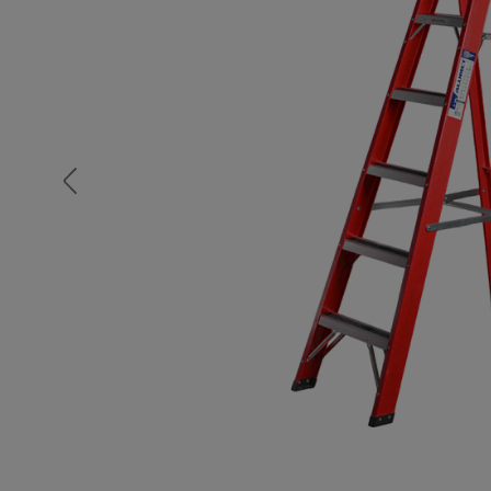
Опалубка
Вибротехника для строительств
Оборудование для работы с арм
Оборудование для бетонных раб
Техника для склада
Тачки строительные и садовые
Лестницы и стремянки
Штукатурные комплекты
Сварочные аппараты
Тепловые пушки
Металл и металлообработка