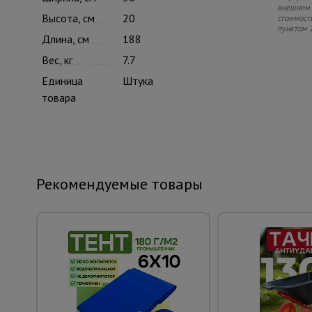
внешнем в
Высота, см
20
стоимость
пунктом 
Длина, см
188
Вес, кг
7.7
Единица
Штука
товара
Рекомендуемые товары