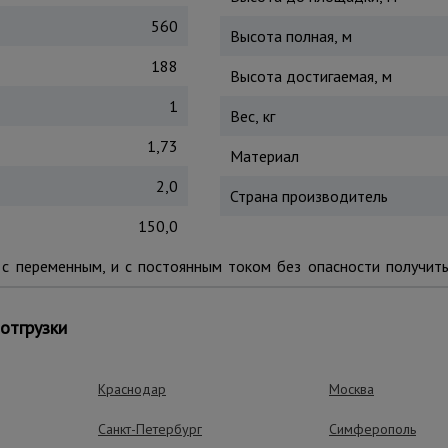
560
Высота полная, м
188
Высота достигаемая, м
1
Вес, кг
1,73
Материал
2,0
Страна производитель
150,0
с переменным, и с постоянным током без опасности получит
аботника любой комплекции и даже снаряженного инструментам
отгрузки
есто и приводить ее в рабочее положение.
Краснодар
Москва
ные преимущества – эффективная рабо
Санкт-Петербург
Симферополь