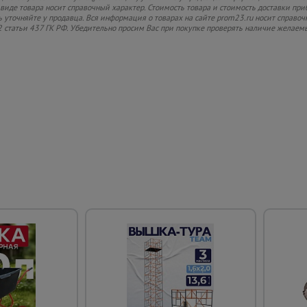
иде товара носит справочный характер. Стоимость товара и стоимость доставки прибл
 уточняйте у продавца. Вся информация о товарах на сайте prom23.ru носит справоч
2 статьи 437 ГК РФ. Убедительно просим Вас при покупке проверять наличие желаем