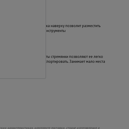
Удобство
Специальная полочка наверху позволит разместить
все необходимые инструменты
Компактность
Малый вес и габариты стремянки позволяют ее легко
передвигать и транспортировать. Занимает мало места
при хранении
их характеристиках, комплекте поставки, стране изготовления и