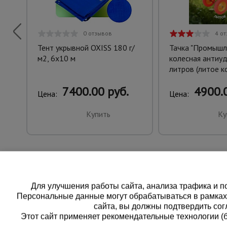
0 отзывов
4 о
Тент укрывной OXISS 180 г/
Тачка "Промышл
м2, 6х10 м
колесная антиуд
литров (литое к
7400.00 руб.
4900.0
Цена:
Цена:
Купить
Ку
Для улучшения работы сайта, анализа трафика и по
Персональные данные могут обрабатываться в рамка
сайта, вы должны подтвердить сог
Этот сайт применяет рекомендательные технологии (