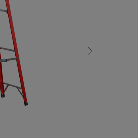
а
атурой
от