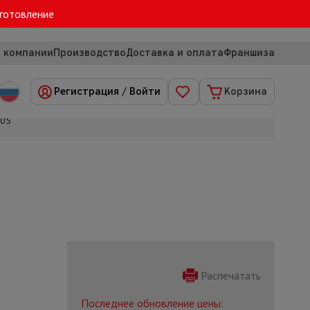
зготовление
 компании
Производство
Доставка и оплата
Франшиза
Регистрация
/
Войти
Корзина
005
Распечатать
Последнее обновление цены: