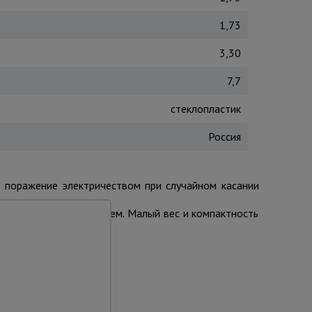
1,73
3,30
7,7
стеклопластик
Россия
ь поражение электричеством при случайном касании
и и доп. оборудованием. Малый вес и компактность
та