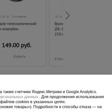
0 отзывов
0 отзывов
 для телескопической
Грузовая тележка для бочек
и опалубки
ДБ-200 (литые колеса) 160-
250 мм
149.00 руб.
Купить
Уточнить цену
также счетчики Яндекс.Метрики и Google Analytics.
персональных данных
. Для продолжения использования
файлов cookies в указанных целях.
охожие товары»). Подробности и способы отказа — на