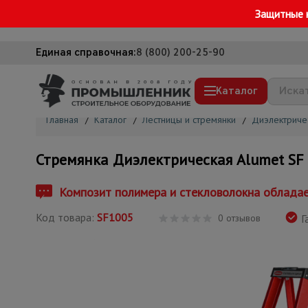
Защитные 
Единая справочная:
8 (800) 200-25-90
Каталог
Главная
/
Каталог
/
Лестницы и стремянки
/
Диэлектричес
Строительные леса
Стремянка Диэлектрическая Alumet SF
Вышки-туры
Подмости строительные
Композит полимера и стекловолокна обладае
Сетка, тенты, брезенты
Код товара:
SF1005
0 отзывов
Г
Строительные подъемники
Грузоподъемное оборудование
Мусоропровод строительный
Фанера ламинированная