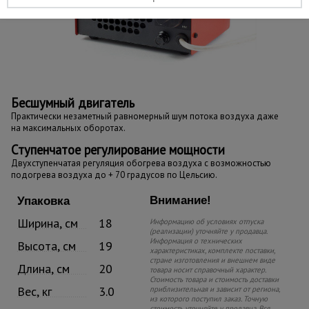
Бесшумный двигатель
Практически незаметный равномерный шум потока воздуха даже
на максимальных оборотах.
Ступенчатое регулирование мощности
Двухступенчатая регуляция обогрева воздуха с возможностью
подогрева воздуха до + 70 градусов по Цельсию.
Внимание!
Упаковка
Ширина, см
18
Информацию об условиях отпуска
(реализации) уточняйте у продавца.
Информация о технических
Высота, см
19
характеристиках, комплекте поставки,
стране изготовления и внешнем виде
Длина, см
20
товара носит справочный характер.
Стоимость товара и стоимость доставки
Вес, кг
3.0
приблизительная и зависит от региона,
из которого поступил заказ. Точную
стоимость уточняйте у продавца. Вся