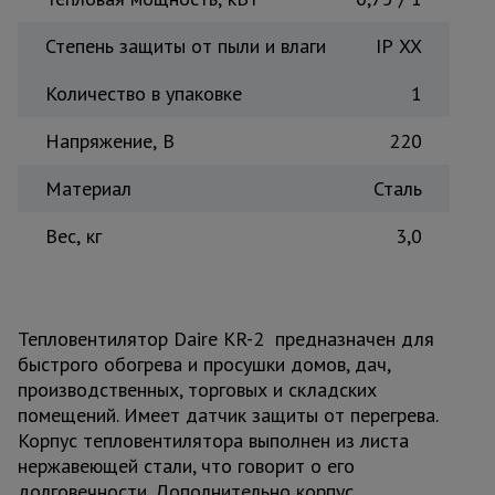
Тепловые
пушки
Степень защиты от пыли и влаги
IP XX
Количество в упаковке
1
Металл и
металлообработка
Напряжение, B
220
Материал
Сталь
Вес, кг
3,0
Тепловентилятор Daire KR-2 предназначен для
быстрого обогрева и просушки домов, дач,
производственных, торговых и складских
помещений. Имеет датчик защиты от перегрева.
Корпус тепловентилятора выполнен из листа
нержавеющей стали, что говорит о его
долговечности. Дополнительно корпус