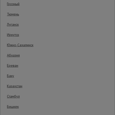
Грозный
Сетка,
Тюмень
тенты,
брезенты
Луганск
Иркутск
Строительные
подъемники
Южно-Сахалинск
Абхазия
Грузоподъемное
Уточнить цену
оборудование
Ереван
Баку
Производитель: Daire
Каталог
Мусоропровод
Казахстан
строительный
всех
товаров
Самовывоз:
Стамбул
Бесплатная доставка по:
поступлению товара
Бишкек
Фанера
Платная доставка курьером:
сегодня
ламинированная