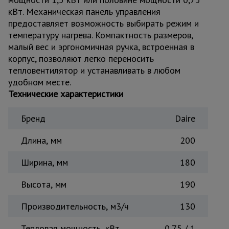
для
склада
кВт. Механическая панель управления
предоставляет возможность выбирать режим и
температуру нагрева. Компактность размеров,
малый вес и эргономичная ручка, встроенная в
Тачки
строительные
корпус, позволяют легко переносить
и садовые
тепловентилятор и устанавливать в любом
удобном месте.
Технические характеристики
Лестницы
и
стремянки
Бренд
Daire
Длина, мм
200
Штукатурные
комплекты
Ширина, мм
180
Высота, мм
190
Сварочные
аппараты
Производительность, м3/ч
130
Тепловая мощность, кВт
0,75 / 1