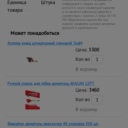
Единица
Штука
информация о товарах на сайте
prom23.ru носит справочный характер
товара
и не является публичной офертой в
соответствии с пунктом 2 статьи 437 ГК
РФ. Убедительно просим Вас при
покупке проверять наличие желаемых
функций и характеристик.
Может понадобиться
Хоппер ковш штукатурный стеновой TeaM
Цена:
5300
Кол-во
В корзину
Ручной станок для гибки арматуры AFACAN 12PT
Цена:
3460
Кол-во
В корзину
Фиксатор арматуры звездочка 40 упаковка 500 шт.