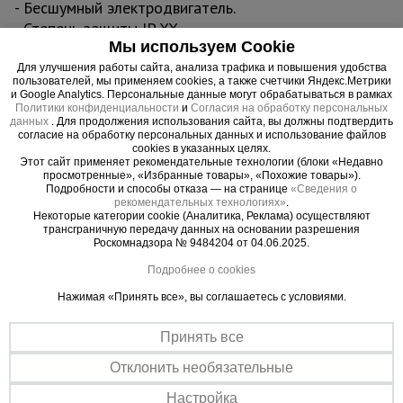
- Бесшумный электродвигатель.
- Степень защиты IP XX.
Мы используем Cookie
Для улучшения работы сайта, анализа трафика и повышения удобства
пользователей, мы применяем cookies, а также счетчики Яндекс.Метрики
Важные преимущества –
и Google Analytics. Персональные данные могут обрабатываться в рамках
Политики конфиденциальности
и
Согласия на обработку персональных
эффективная работа
данных
. Для продолжения использования сайта, вы должны подтвердить
согласие на обработку персональных данных и использование файлов
cookies в указанных целях.
Не сжигает кислород
Этот сайт применяет рекомендательные технологии (блоки «Недавно
ТЭН изготовлен из нержавеющей стали.
просмотренные», «Избранные товары», «Похожие товары»).
Подробности и способы отказа — на странице
«Сведения о
Прочный корпус
рекомендательных технологиях»
.
Некоторые категории cookie (Аналитика, Реклама) осуществляют
Стальной корпус защищен от коррозии.
трансграничную передачу данных на основании разрешения
Роскомнадзора № 9484204 от 04.06.2025.
Подробнее о cookies
Нажимая «Принять все», вы соглашаетесь с условиями.
Принять все
Отклонить необязательные
Настройка