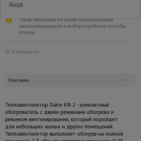
Транспортной компанией по вашему
выбору
Другой
Опалубка
Товар оплачивается после подтверждения
заказа менеджером и выбора удобного способа
оплаты
Вибротехника
для
строительства
В избранное
Оборудование
для работы с
Описание
арматурой
Тепловентилятор Daire KR-2 - компактный
Оборудование
для бетонных
обогреватель с двумя режимами обогрева и
работ
режимом вентилирования, который подойдет
для небольших жилых и других помещений.
Тепловентилятор выполняет обогрев на полной
Техника
мощности 1,5 кВт или половине мощности 0,75