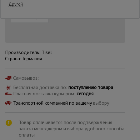
Добавить в корзину
Купить в лизинг
Другой
Нашли дешевле?
Снизим цену!
Опалубка
Вибротехника
для
строительства
Производитель: Tisel
Страна: Германия
Оборудование
для работы с
Самовывоз:
арматурой
Бесплатная доставка по:
поступлению товара
Платная доставка курьером:
сегодня
Транспортной компанией по вашему
выбору
Оборудование
для бетонных
работ
Товар оплачивается после подтверждения
заказа менеджером и выбора удобного способа
оплаты
Техника