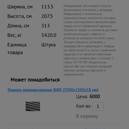
Ширина, см
113.5
Информацию об условиях отпуска
(реализации) уточняйте у продавца.
Информация о технических
Высота, см
207.5
характеристиках, комплекте поставки,
стране изготовления и внешнем виде
Длина, см
313
товара носит справочный характер.
Стоимость товара и стоимость доставки
Вес, кг
3420.0
приблизительная и зависит от
региона, из которого поступил заказ.
Точную стоимость уточняйте у
Единица
Штука
продавца. Вся информация о товарах
на сайте prom23.ru носит справочный
товара
характер и не является публичной
офертой в соответствии с пунктом 2
статьи 437 ГК РФ. Убедительно
просим Вас при покупке проверять
наличие желаемых функций и
характеристик.
Может понадобиться
Фанера ламинированная ЖФК (3000х1500х18 мм)
Цена:
6000
Кол-во
В корзину