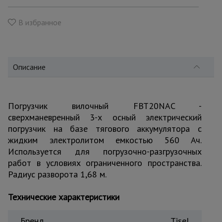
для
склада
В избранное
Тачки
строительные
и садовые
Описание
Лестницы
и
Погрузчик вилочный FBT20NAC -
стремянки
сверхманевренный 3-х осный электрический
погрузчик на базе тягового аккумулятора с
жидким электролитом емкостью 560 Ач.
Штукатурные
Используется для погрузочно-разгрузочных
комплекты
работ в условиях ограниченного пространства.
Радиус разворота 1,68 м.
Сварочные
Технические характеристики
аппараты
Бренд
Tisel