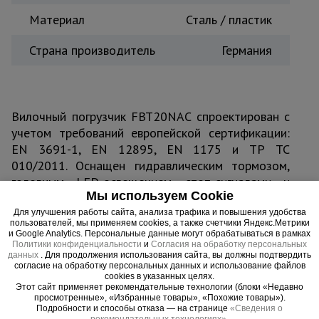
Материал
Сталь / пластик
Страна производитель
Германия
Вилочный погрузчик FBT20NAC спроектирован с
учетом требований европейской сертификации:
EN 3691-1, EN 12895, EN 1175 и ТР ТС
010/2011. Оснащен гидравлическим тормозом,
головным LED-освещением, стоп-сигналами и
Мы используем Cookie
фонарями заднего хода со звуковым
сопровождением, зеркалами заднего вида и
Для улучшения работы сайта, анализа трафика и повышения удобства
пользователей, мы применяем cookies, а также счетчики Яндекс.Метрики
проблесковым маячком. Шины изготовленны по
и Google Analytics. Персональные данные могут обрабатываться в рамках
Политики конфиденциальности
и
Согласия на обработку персональных
технологии суперэластик. Аккумуляторная
данных
. Для продолжения использования сайта, вы должны подтвердить
батарея массой 950 кг расположена в нижней
согласие на обработку персональных данных и использование файлов
cookies в указанных целях.
части для обеспечения оптимального баланса
Этот сайт применяет рекомендательные технологии (блоки «Недавно
веса и устойчивости погрузчика.
просмотренные», «Избранные товары», «Похожие товары»).
Подробности и способы отказа — на странице
«Сведения о
рекомендательных технологиях»
.