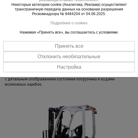
Некоторые категории cookie (Аналитика, Реклама) осуществляют
трансграничную передачу данных на основании разрешения
Роскомнадзора № 9484204 от 04.06.2025.
Важные преимущества –
Подробнее о cookies
эффективная работа
Нажимая «Принять все», вы соглашаетесь с условиями.
Сверхманевренныйь
Принять все
Передний привод, широкие передние и задние шины, колесная
база 1490 мм - все это позволяет комфортно работать погрузчику
Отклонить необязательные
в ограниченном пространстве до 3,0 м.
Современные технологии
Настройка
Даже в стандартной комплектации уже установлен МФУ-дисплей
с детальным отображением состояния погрузчика и кодами
возможных ошибок.