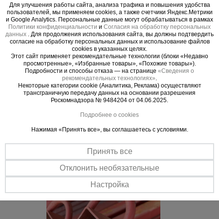
улавливающей сетки.
Для улучшения работы сайта, анализа трафика и повышения удобства
пользователей, мы применяем cookies, а также счетчики Яндекс.Метрики
и Google Analytics. Персональные данные могут обрабатываться в рамках
Политики конфиденциальности
и
Согласия на обработку персональных
данных
. Для продолжения использования сайта, вы должны подтвердить
согласие на обработку персональных данных и использование файлов
Важные преимущества –
cookies в указанных целях.
Этот сайт применяет рекомендательные технологии (блоки «Недавно
эффективная работа
просмотренные», «Избранные товары», «Похожие товары»).
Подробности и способы отказа — на странице
«Сведения о
рекомендательных технологиях»
.
Прочная сталь
Некоторые категории cookie (Аналитика, Реклама) осуществляют
Кронштейн изготавливается из листовой стали толщиной 3 мм с
трансграничную передачу данных на основании разрешения
применением широких сварных швов.
Роскомнадзора № 9484204 от 04.06.2025.
Все по стандарту
Подробнее о cookies
Соответствует строительным нормам: СНиП 1203-99
Нажимая «Принять все», вы соглашаетесь с условиями.
«Безопасность труда в строительстве» СНиП III-4-80* «Техника
безопасности в строительстве» и СНиП 3.03.01-87 «Несущие
ограждающие конструкции»
Принять все
Отклонить необязательные
Настройка