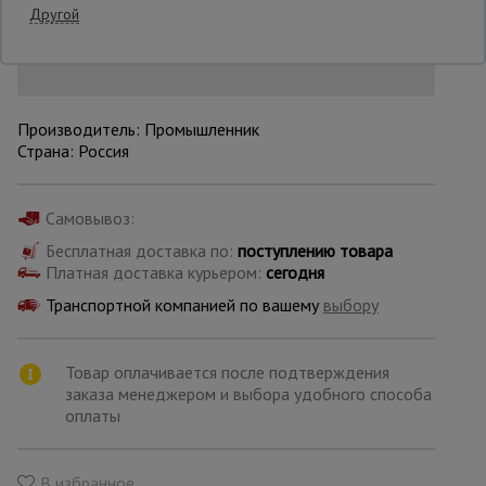
Снизим цену!
Другой
Опалубка
Производитель: Промышленник
Вибротехника
Страна: Россия
для
строительства
Самовывоз:
Бесплатная доставка по:
поступлению товара
Оборудование
для работы с
Платная доставка курьером:
сегодня
арматурой
Транспортной компанией по вашему
выбору
Оборудование
Товар оплачивается после подтверждения
для бетонных
заказа менеджером и выбора удобного способа
работ
оплаты
Техника
В избранное