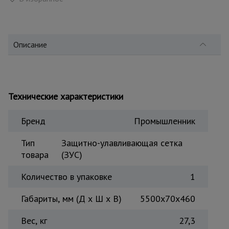
для
склада
Описание
Тачки
строительные
и садовые
Технические характеристики
Лестницы
и
стремянки
Бренд
Промышленник
Тип
Защитно-улавливающая сетка
Штукатурные
товара
(ЗУС)
комплекты
Количество в упаковке
1
Сварочные
Габариты, мм (Д х Ш х В)
5500х70х460
аппараты
Вес, кг
27,3