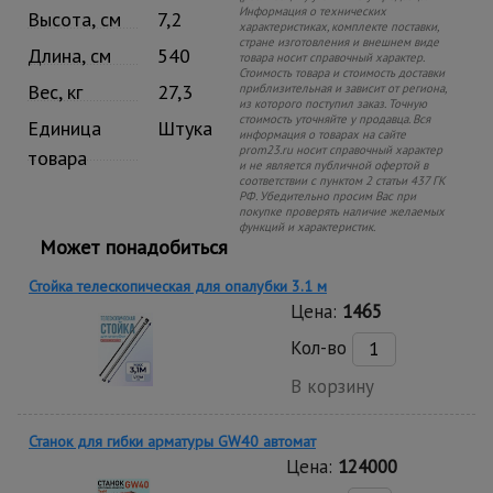
Информация о технических
Высота, см
7,2
характеристиках, комплекте поставки,
стране изготовления и внешнем виде
Длина, см
540
товара носит справочный характер.
Стоимость товара и стоимость доставки
Вес, кг
27,3
приблизительная и зависит от региона,
из которого поступил заказ. Точную
стоимость уточняйте у продавца. Вся
Единица
Штука
информация о товарах на сайте
prom23.ru носит справочный характер
товара
и не является публичной офертой в
соответствии с пунктом 2 статьи 437 ГК
РФ. Убедительно просим Вас при
покупке проверять наличие желаемых
функций и характеристик.
Может понадобиться
Стойка телескопическая для опалубки 3.1 м
Цена:
1465
Кол-во
В корзину
Станок для гибки арматуры GW40 автомат
Цена:
124000