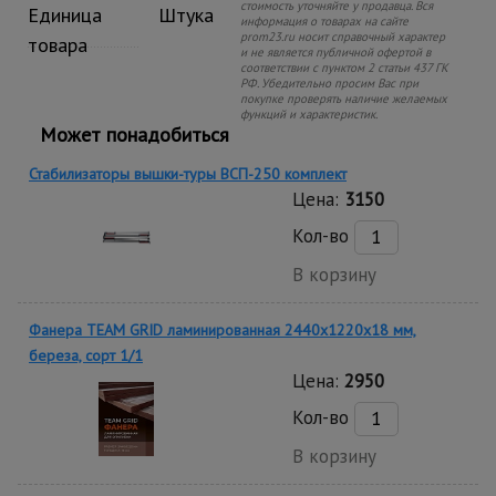
стоимость уточняйте у продавца. Вся
Единица
Штука
информация о товарах на сайте
prom23.ru носит справочный характер
товара
и не является публичной офертой в
соответствии с пунктом 2 статьи 437 ГК
РФ. Убедительно просим Вас при
покупке проверять наличие желаемых
функций и характеристик.
Может понадобиться
Стабилизаторы вышки-туры ВСП-250 комплект
Цена:
3150
Кол-во
В корзину
Фанера TEAM GRID ламинированная 2440х1220х18 мм,
береза, сорт 1/1
Цена:
2950
Кол-во
В корзину