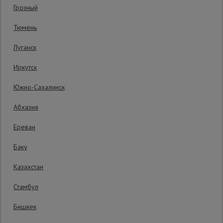
Грозный
Код товара:
ВП2040
2 отзыва
Сетка,
Тюмень
тенты,
Гарантия производителя: 1 год
брезенты
Луганск
Иркутск
Строительные
подъемники
Южно-Сахалинск
Абхазия
Грузоподъемное
оборудование
Ереван
Баку
Каталог
Мусоропровод
Казахстан
строительный
всех
товаров
Стамбул
Бишкек
Фанера
ламинированная