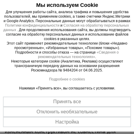
люк для безопасного и удобного перемещения
Мы используем Cookie
для проведения работ. Также настилы можно
Для улучшения работы сайта, анализа трафика и повышения удобства
размещать на разных уровнях вышки для
пользователей, мы применяем cookies, а также счетчики Яндекс.Метрики
одновременных работ, соблюдая технику
и Google Analytics. Персональные данные могут обрабатываться в рамках
Политики конфиденциальности
и
Согласия на обработку персональных
безопасности. Помните, вышка выдерживает
данных
. Для продолжения использования сайта, вы должны подтвердить
общий вес до 250 кг.
согласие на обработку персональных данных и использование файлов
cookies в указанных целях.
Этот сайт применяет рекомендательные технологии (блоки «Недавно
ВАЖНО:
при высоте вышки более 5 метров
просмотренные», «Избранные товары», «Похожие товары»).
Подробности и способы отказа — на странице
«Сведения о
рекомендуем использовать комплект
рекомендательных технологиях»
.
стабилизаторов
для обеспечения лучшей
Некоторые категории cookie (Аналитика, Реклама) осуществляют
трансграничную передачу данных на основании разрешения
устойчивости и безопасности проводимых на
Роскомнадзора № 9484204 от 04.06.2025.
вышке работ.
Подробнее о cookies
Обращаем ваше внимание, что в процессе
Нажимая «Принять все», вы соглашаетесь с условиями.
транспортировки вышка может получить
визуальные потертости, царапины и прочее, что
Принять все
никак не влияет на ее эксплуатационные
характеристики и не признается браком.
Отклонить необязательные
Настройка
ВНИМАНИЕ !!!
Данная модель вышки с
измененным конструктивом не совместима для