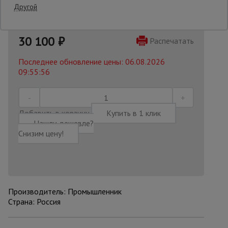
Другой
Опалубка
30 100
₽
Распечатать
Последнее обновление цены: 06.08.2026
Вибротехника
09:55:56
для
строительства
Добавить в корзину
Купить в 1 клик
Оборудование
Нашли дешевле?
для работы с
арматурой
Снизим цену!
Оборудование
для бетонных
работ
Производитель: Промышленник
Страна: Россия
Техника