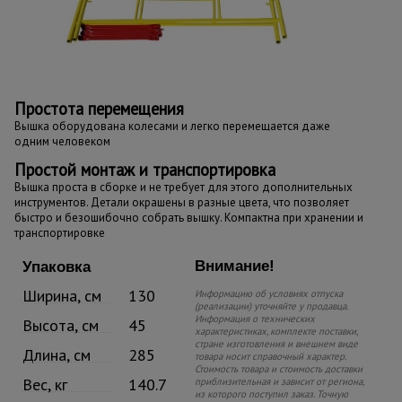
Простота перемещения
Вышка оборудована колесами и легко перемещается даже
одним человеком
Простой монтаж и транспортировка
Вышка проста в сборке и не требует для этого дополнительных
инструментов. Детали окрашены в разные цвета, что позволяет
быстро и безошибочно собрать вышку. Компактна при хранении и
транспортировке
Внимание!
Упаковка
Ширина, см
130
Информацию об условиях отпуска
(реализации) уточняйте у продавца.
Информация о технических
Высота, см
45
характеристиках, комплекте поставки,
стране изготовления и внешнем виде
Длина, см
285
товара носит справочный характер.
Стоимость товара и стоимость доставки
Вес, кг
140.7
приблизительная и зависит от региона,
из которого поступил заказ. Точную