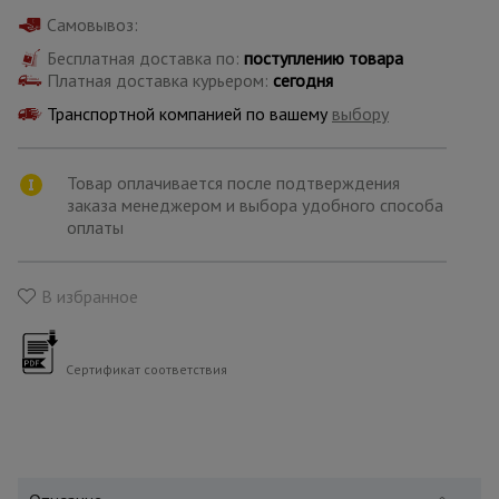
для
склада
Самовывоз:
Бесплатная доставка по:
поступлению товара
Платная доставка курьером:
сегодня
Тачки
Транспортной компанией по вашему
выбору
строительные
и садовые
Товар оплачивается после подтверждения
заказа менеджером и выбора удобного способа
Лестницы
оплаты
и
стремянки
В избранное
Штукатурные
комплекты
Сертификат соответствия
Сварочные
аппараты