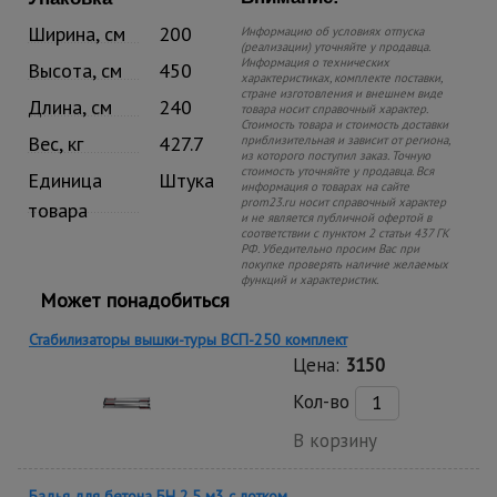
Ширина, см
200
Информацию об условиях отпуска
(реализации) уточняйте у продавца.
Информация о технических
Высота, см
450
характеристиках, комплекте поставки,
стране изготовления и внешнем виде
Длина, см
240
товара носит справочный характер.
Стоимость товара и стоимость доставки
Вес, кг
427.7
приблизительная и зависит от региона,
из которого поступил заказ. Точную
стоимость уточняйте у продавца. Вся
Единица
Штука
информация о товарах на сайте
prom23.ru носит справочный характер
товара
и не является публичной офертой в
соответствии с пунктом 2 статьи 437 ГК
РФ. Убедительно просим Вас при
покупке проверять наличие желаемых
функций и характеристик.
Может понадобиться
Стабилизаторы вышки-туры ВСП-250 комплект
Цена:
3150
Кол-во
В корзину
Бадья для бетона БН 2,5 м3 с лотком