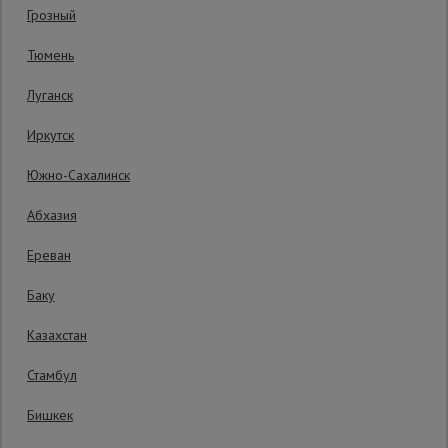
Грозный
Код товара:
ВП2020
0 отзывов
Сетка,
Тюмень
тенты,
Гарантия производителя: 1 год
брезенты
Луганск
Иркутск
Строительные
подъемники
Южно-Сахалинск
Абхазия
Грузоподъемное
оборудование
Ереван
Баку
Каталог
Мусоропровод
Казахстан
строительный
всех
товаров
Стамбул
Бишкек
Фанера
ламинированная