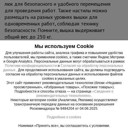
люк для безопасного и удобного перемещения
для проведения работ. Также настилы можно
размещать на разных уровнях вышки для
одновременных работ, соблюдая технику
безопасности. Помните, вышка выдерживает
общий вес до 250 кг.
Мы используем Cookie
ВАЖНО:
при высоте вышки более 5 метров
Для улучшения работы сайта, анализа трафика и повышения удобства
рекомендуем использовать комплект
пользователей, мы применяем cookies, а также счетчики Яндекс.Метрики
и Google Analytics. Персональные данные могут обрабатываться в рамках
стабилизаторов
для обеспечения лучшей
Политики конфиденциальности
и
Согласия на обработку персональных
устойчивости и безопасности проводимых на
данных
. Для продолжения использования сайта, вы должны подтвердить
согласие на обработку персональных данных и использование файлов
вышке работ.
cookies в указанных целях.
Обращаем ваше внимание, что в процессе
Этот сайт применяет рекомендательные технологии (блоки «Недавно
просмотренные», «Избранные товары», «Похожие товары»).
транспортировки вышка может получить
Подробности и способы отказа — на странице
«Сведения о
визуальные потертости, царапины и прочее, что
рекомендательных технологиях»
.
Некоторые категории cookie (Аналитика, Реклама) осуществляют
никак не влияет на ее эксплуатационные
трансграничную передачу данных на основании разрешения
характеристики и не признается браком.
Роскомнадзора № 9484204 от 04.06.2025.
Подробнее о cookies
ВНИМАНИЕ !!!
Данная модель вышки с
Нажимая «Принять все», вы соглашаетесь с условиями.