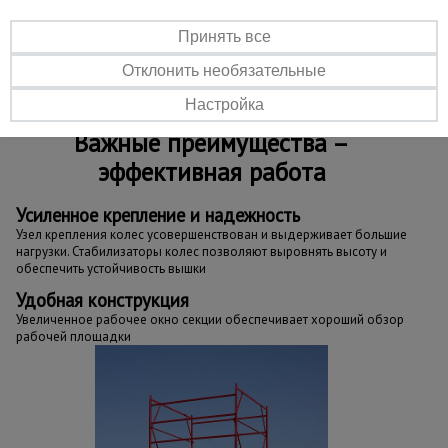
измененным конструктивом не совместима для
наращивания с вышками ВСП "Промышленник",
Принять все
произведенными до 01.10.2023 г.
Отклонить необязательные
Настройка
Важные преимущества –
эффективная работа
Усиленное крепление и надежность
Узел крепления колес усовершенствован и выдерживает большие
нагрузки. Стабилизаторы колес позволяют выровнять высоту и
обеспечить устойчивость вышки
Удобная конструкция
Увеличенное рабочее окно секции обеспечивает хороший обзор
рабочей площадки