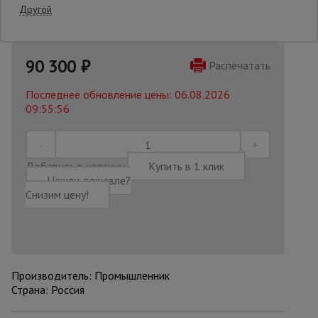
Другой
Опалубка
90 300
₽
Распечатать
Вибротехника
Последнее обновление цены: 06.08.2026
для
09:55:56
строительства
Оборудование
Добавить в корзину
Купить в 1 клик
для работы с
Нашли дешевле?
арматурой
Снизим цену!
Оборудование
для бетонных
работ
Производитель: Промышленник
Страна: Россия
Техника