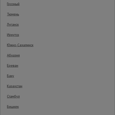
Грозный
Код товара:
ВП2019
0 отзывов
Сетка,
Тюмень
тенты,
Гарантия производителя: 1 год
брезенты
Луганск
Иркутск
Строительные
подъемники
Южно-Сахалинск
Абхазия
Грузоподъемное
оборудование
Ереван
Баку
Каталог
Мусоропровод
Казахстан
строительный
всех
товаров
Стамбул
Бишкек
Фанера
ламинированная