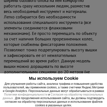
ширины базового блока на ней комфортно
работать сразу нескольким людям, разместив
весь необходимый инструмент и материалы.
Легко собирается без необходимости
использования специального инструмента (все
элементы соединяются флажковыми
механизмами). Ее просто перемещать по объекту
за счет наличия больших прорезиненных колес,
которые снабжены фиксаторами положения.
Позволяют тонко подрегулировать высоту вышки
и зафиксировать ее от нежелательных
перемещений во время работ. Данную модель
вышки можно доращивать по высоте
дополнительными секциями до 20 метров (не
входят в стоимость). Секции вышки снабжены
Мы используем Cookie
диагональными металлическими стяжками. Они
Для улучшения работы сайта, анализа трафика и повышения удобства
обеспечивают дополнительную устойчивость при
пользователей, мы применяем cookies, а также счетчики Яндекс.Метрики
и Google Analytics. Персональные данные могут обрабатываться в рамках
резких порывах ветра. Настил изготовлен из
Политики конфиденциальности
и
Согласия на обработку персональных
данных
. Для продолжения использования сайта, вы должны подтвердить
фанеры толщиной 10 мм, состоит из четырех
согласие на обработку персональных данных и использование файлов
независимых частей, в одной из которых есть
cookies в указанных целях.