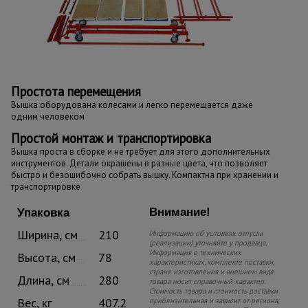
Простота перемещения
Вышка оборудована колесами и легко перемещается даже
одним человеком
Простой монтаж и транспортировка
Вышка проста в сборке и не требует для этого дополнительных
инструментов. Детали окрашены в разные цвета, что позволяет
быстро и безошибочно собрать вышку. Компактна при хранении и
транспортировке
Внимание!
Упаковка
Ширина, см
210
Информацию об условиях отпуска
(реализации) уточняйте у продавца.
Информация о технических
Высота, см
78
характеристиках, комплекте поставки,
стране изготовления и внешнем виде
Длина, см
280
товара носит справочный характер.
Стоимость товара и стоимость доставки
Вес, кг
407.2
приблизительная и зависит от региона,