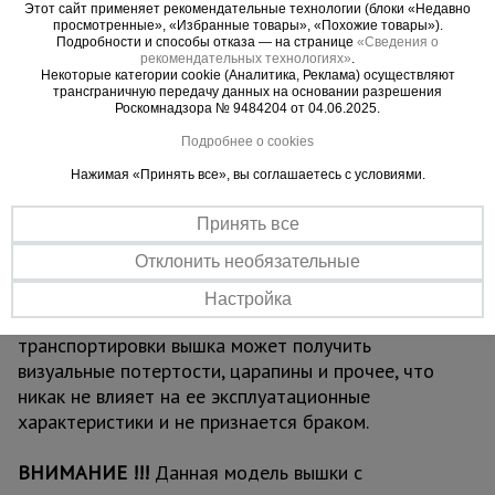
Этот сайт применяет рекомендательные технологии (блоки «Недавно
люк для безопасного и удобного перемещения
просмотренные», «Избранные товары», «Похожие товары»).
для проведения работ. Также настилы можно
Подробности и способы отказа — на странице
«Сведения о
рекомендательных технологиях»
.
размещать на разных уровнях вышки для
Некоторые категории cookie (Аналитика, Реклама) осуществляют
одновременных работ, соблюдая технику
трансграничную передачу данных на основании разрешения
Роскомнадзора № 9484204 от 04.06.2025.
безопасности. Помните, вышка выдерживает
общий вес до 250 кг.
Подробнее о cookies
Нажимая «Принять все», вы соглашаетесь с условиями.
ВАЖНО:
при высоте вышки более 5 метров
рекомендуем использовать комплект
Принять все
стабилизаторов
для обеспечения лучшей
Отклонить необязательные
устойчивости и безопасности проводимых на
вышке работ.
Настройка
Обращаем ваше внимание, что в процессе
транспортировки вышка может получить
визуальные потертости, царапины и прочее, что
никак не влияет на ее эксплуатационные
характеристики и не признается браком.
ВНИМАНИЕ !!!
Данная модель вышки с