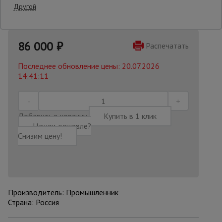
Другой
Опалубка
86 000
₽
Распечатать
Вибротехника
Последнее обновление цены: 20.07.2026
для
14:41:11
строительства
Оборудование
Добавить в корзину
Купить в 1 клик
для работы с
Нашли дешевле?
арматурой
Снизим цену!
Оборудование
для бетонных
работ
Производитель: Промышленник
Страна: Россия
Техника