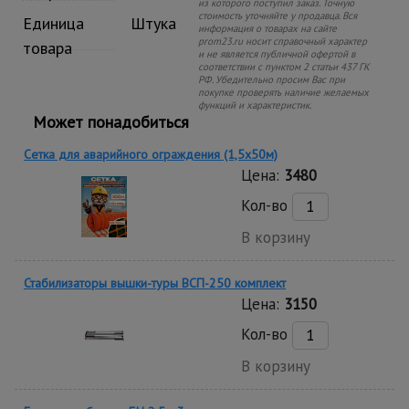
из которого поступил заказ. Точную
стоимость уточняйте у продавца. Вся
Единица
Штука
информация о товарах на сайте
prom23.ru носит справочный характер
товара
и не является публичной офертой в
соответствии с пунктом 2 статьи 437 ГК
РФ. Убедительно просим Вас при
покупке проверять наличие желаемых
функций и характеристик.
Может понадобиться
Сетка для аварийного ограждения (1,5х50м)
Цена:
3480
Кол-во
В корзину
Стабилизаторы вышки-туры ВСП-250 комплект
Цена:
3150
Кол-во
В корзину