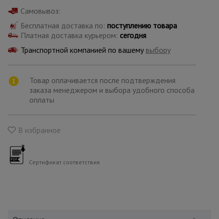
для
склада
Самовывоз:
Бесплатная доставка по:
поступлению товара
Платная доставка курьером:
сегодня
Тачки
Транспортной компанией по вашему
выбору
строительные
и садовые
Товар оплачивается после подтверждения
заказа менеджером и выбора удобного способа
Лестницы
оплаты
и
стремянки
В избранное
Штукатурные
комплекты
Сертификат соответствия
Сварочные
аппараты