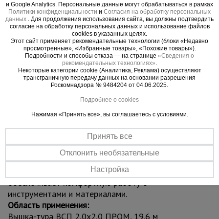
проходит в узкие проёмы, коридоры и тротуары,
и Google Analytics. Персональные данные могут обрабатываться в рамках
не создавая помех вокруг. Прочная стальная
Политики конфиденциальности
и
Согласия на обработку персональных
данных
. Для продолжения использования сайта, вы должны подтвердить
конструкция из труб диаметром 42 мм с
согласие на обработку персональных данных и использование файлов
cookies в указанных целях.
усиленным полимерным покрытием защищена от
Этот сайт применяет рекомендательные технологии (блоки «Недавно
коррозии и механических повреждений,
просмотренные», «Избранные товары», «Похожие товары»).
Подробности и способы отказа — на странице
«Сведения о
обеспечивая долговечность даже при
рекомендательных технологиях»
.
интенсивной эксплуатации.
Некоторые категории cookie (Аналитика, Реклама) осуществляют
трансграничную передачу данных на основании разрешения
Вышка оснащена винтовыми домкратами для
Роскомнадзора № 9484204 от 04.06.2025.
устойчивой установки на неровных поверхностях
Подробнее о cookies
и надёжными ограждениями для максимальной
безопасности. Четыре обрезиненных колеса
Нажимая «Принять все», вы соглашаетесь с условиями.
позволяют легко перемещать конструкцию по
объекту. Сборка осуществляется по принципу
Принять все
«труба в трубу» с фиксацией флажковыми
Отклонить необязательные
замками — без инструментов и специальных
Настройка
навыков. Грузоподъёмность до 250 кг
обеспечивает комфортную работу с
инструментами и материалами.
Область применения:
Вышка-тура ВСП 2,0x2,0 ПРОМ, 19.6 м