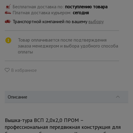
для
склада
Бесплатная доставка по:
поступлению товара
Платная доставка курьером:
сегодня
Транспортной компанией по вашему
выбору
Тачки
строительные
и садовые
Товар оплачивается после подтверждения
заказа менеджером и выбора удобного способа
оплаты
Лестницы
и
стремянки
В избранное
Штукатурные
комплекты
Описание
Сварочные
аппараты
Вышка-тура ВСП 2,0x2,0 ПРОМ –
профессиональная передвижная конструкция для