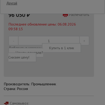
Другой
106500 руб.
Опалубка
96 050
₽
Распечатать
Последнее обновление цены: 06.08.2026
09:58:15
Вибротехника
для
строительства
Добавить в корзину
Купить в 1 клик
Нашли дешевле?
Оборудование
Снизим цену!
для работы с
арматурой
Оборудование
для бетонных
Производитель: Промышленник
работ
Страна: Россия
Техника
Самовывоз: