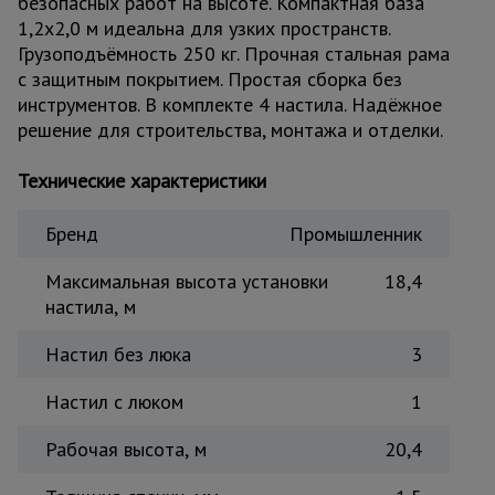
безопасных работ на высоте. Компактная база
Тепловые
1,2x2,0 м идеальна для узких пространств.
пушки
Грузоподъёмность 250 кг. Прочная стальная рама
с защитным покрытием. Простая сборка без
инструментов. В комплекте 4 настила. Надёжное
Металл и
решение для строительства, монтажа и отделки.
металлообработка
Технические характеристики
Бренд
Промышленник
Максимальная высота установки
18,4
настила, м
Настил без люка
3
Настил с люком
1
Рабочая высота, м
20,4