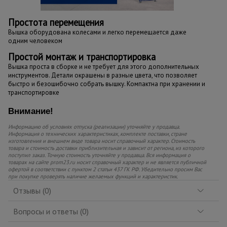
Простота перемещения
Вышка оборудована колесами и легко перемещается даже
одним человеком
Простой монтаж и транспортировка
Вышка проста в сборке и не требует для этого дополнительных
инструментов. Детали окрашены в разные цвета, что позволяет
быстро и безошибочно собрать вышку. Компактна при хранении и
транспортировке
Внимание!
Информацию об условиях отпуска (реализации) уточняйте у продавца.
Информация о технических характеристиках, комплекте поставки, стране
изготовления и внешнем виде товара носит справочный характер. Стоимость
товара и стоимость доставки приблизительная и зависит от региона, из которого
поступил заказ. Точную стоимость уточняйте у продавца. Вся информация о
товарах на сайте prom23.ru носит справочный характер и не является публичной
офертой в соответствии с пунктом 2 статьи 437 ГК РФ. Убедительно просим Вас
при покупке проверять наличие желаемых функций и характеристик.
Отзывы (0)
Вопросы и ответы (0)