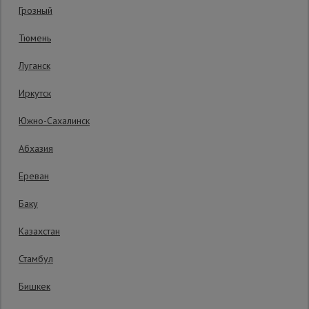
Грозный
Код товара:
ВПП2019
0 отзывов
Сетка,
Тюмень
тенты,
Гарантия производителя: 1 год
брезенты
Луганск
Иркутск
Строительные
подъемники
Южно-Сахалинск
Абхазия
Грузоподъемное
оборудование
Ереван
Баку
Каталог
Мусоропровод
Казахстан
строительный
всех
товаров
Стамбул
Бишкек
Фанера
ламинированная