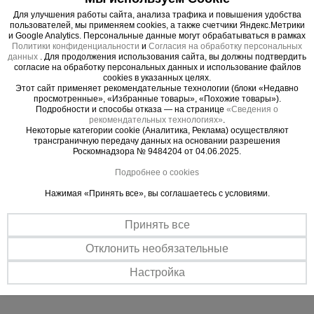
работ вышку необходимо зафиксировать
тормозными винтовыми опорами, находящихся
Для улучшения работы сайта, анализа трафика и повышения удобства
пользователей, мы применяем cookies, а также счетчики Яндекс.Метрики
рядом с каждым колесом. Также ими можно
и Google Analytics. Персональные данные могут обрабатываться в рамках
тонко отрегулировать высоту вышки. Это
Политики конфиденциальности
и
Согласия на обработку персональных
данных
. Для продолжения использования сайта, вы должны подтвердить
необходимо, если вы работаете на неровной
согласие на обработку персональных данных и использование файлов
cookies в указанных целях.
площадке.
Этот сайт применяет рекомендательные технологии (блоки «Недавно
просмотренные», «Избранные товары», «Похожие товары»).
Подробности и способы отказа — на странице
«Сведения о
Вышка рассчитана на вес до 250 кг. На ней
рекомендательных технологиях»
.
комфортно может разместиться рабочий с
Некоторые категории cookie (Аналитика, Реклама) осуществляют
трансграничную передачу данных на основании разрешения
необходимым оборудованием.
Роскомнадзора № 9484204 от 04.06.2025.
Подробнее о cookies
Модель изготовлена в соответствии с
требованиями ГОСТ Р 58755-2019.
Нажимая «Принять все», вы соглашаетесь с условиями.
Комплектация:
Принять все
базовый блок ВСП 250/1.6х2.0 - 1 шт.
Отклонить необязательные
секция ВСП 250/1.6х2.0 - 3 шт.
Настройка
настил с люком - 1 шт.
настил без люка - 2 шт.