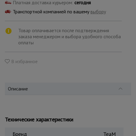
для
Платная доставка курьером:
сегодня
склада
Транспортной компанией по вашему
выбору
Тачки
Товар оплачивается после подтверждения
строительные
и садовые
заказа менеджером и выбора удобного способа
оплаты
Лестницы
В избранное
и
стремянки
Описание
Штукатурные
комплекты
Сварочные
Технические характеристики
аппараты
Бренд
TeaM