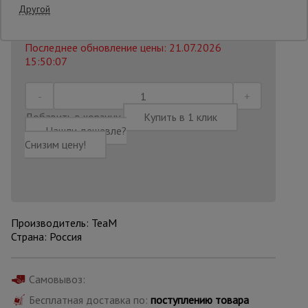
34000 руб.
Другой
31 900
₽
Распечатать
Опалубка
Последнее обновление цены: 21.07.2026
15:50:07
Вибротехника
для
строительства
Добавить в корзину
Купить в 1 клик
Нашли дешевле?
Снизим цену!
Оборудование
для работы с
арматурой
Производитель: TeaM
Оборудование
Страна: Россия
для бетонных
работ
Самовывоз:
Бесплатная доставка по:
поступлению товара
Техника