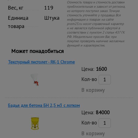
Стоимость товара и стоимость доставки
Вес, кг
119
приблизительная и зависит от региона,
из которого поступил заказ. Точную
стоимость уточняйте у продавца. Вся
Единица
Штука
информация о товарах на сайте
prom23.ru носит справочный характер
товара
и не является публичной офертой в
соответствии с пунктом 2 статьи 437 ГК
РФ. Убедительно просим Вас при
покупке проверять наличие желаемых
функций и характеристик.
Может понадобиться
Текстурный пистолет - RK-1 Chrome
Цена:
1600
Кол-во
В корзину
Бадья для бетона БН 2,5 м3 с лотком
Цена:
84000
Кол-во
В корзину