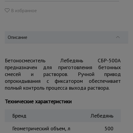
для
склада
В избранное
Тачки
строительные
и садовые
Описание
Лестницы
Бетоносмеситель Лебедянь СБР-500А
и
стремянки
предназначен для приготовления бетонных
смесей и растворов. Ручной привод
опрокидывания с фиксатором обеспечивает
полный контроль процесса выхода раствора.
Штукатурные
комплекты
Технические характеристики
Сварочные
Бренд
Лебедянь
аппараты
Геометрический объем, л
500