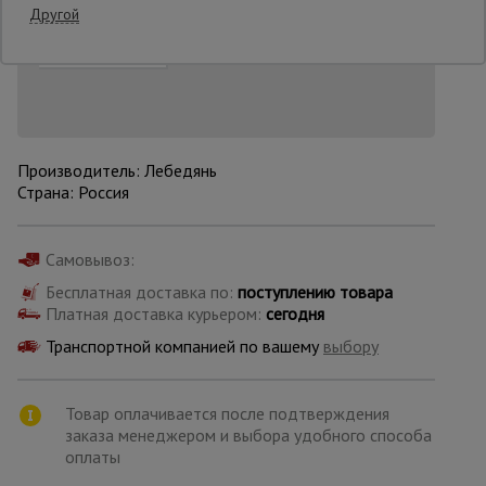
Добавить в корзину
Купить в лизинг
Другой
Нашли дешевле?
Снизим цену!
Опалубка
Вибротехника
для
Производитель: Лебедянь
строительства
Страна: Россия
Оборудование
Самовывоз:
для работы с
арматурой
Бесплатная доставка по:
поступлению товара
Платная доставка курьером:
сегодня
Транспортной компанией по вашему
выбору
Оборудование
для бетонных
работ
Товар оплачивается после подтверждения
заказа менеджером и выбора удобного способа
оплаты
Техника