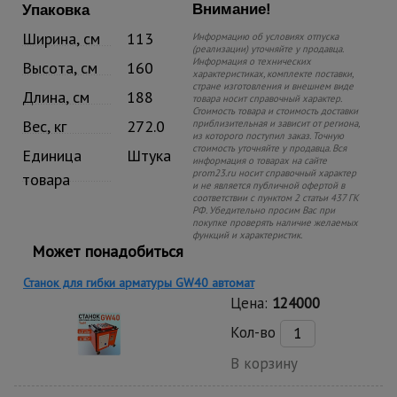
Внимание!
Упаковка
Ширина, см
113
Информацию об условиях отпуска
(реализации) уточняйте у продавца.
Информация о технических
Высота, см
160
характеристиках, комплекте поставки,
стране изготовления и внешнем виде
Длина, см
188
товара носит справочный характер.
Стоимость товара и стоимость доставки
Вес, кг
272.0
приблизительная и зависит от региона,
из которого поступил заказ. Точную
стоимость уточняйте у продавца. Вся
Единица
Штука
информация о товарах на сайте
prom23.ru носит справочный характер
товара
и не является публичной офертой в
соответствии с пунктом 2 статьи 437 ГК
РФ. Убедительно просим Вас при
покупке проверять наличие желаемых
функций и характеристик.
Может понадобиться
Станок для гибки арматуры GW40 автомат
Цена:
124000
Кол-во
В корзину