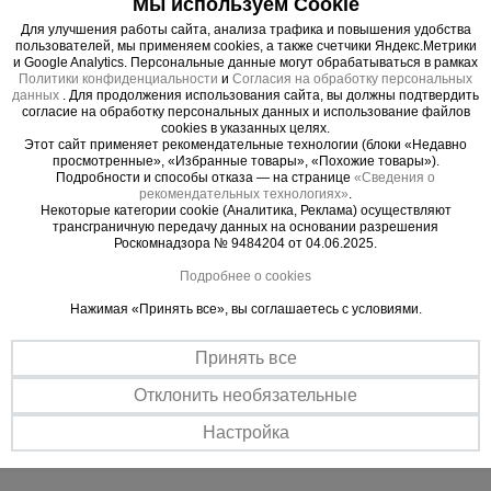
Мы используем Cookie
отключает смеситель при низком напряжении и
Для улучшения работы сайта, анализа трафика и повышения удобства
одновременно предотвращает самостоятельный
пользователей, мы применяем cookies, а также счетчики Яндекс.Метрики
и Google Analytics. Персональные данные могут обрабатываться в рамках
запуск при последующей нормализации
Политики конфиденциальности
и
Согласия на обработку персональных
данных
электрического тока.
. Для продолжения использования сайта, вы должны подтвердить
согласие на обработку персональных данных и использование файлов
cookies в указанных целях.
Этот сайт применяет рекомендательные технологии (блоки «Недавно
просмотренные», «Избранные товары», «Похожие товары»).
Подробности и способы отказа — на странице
«Сведения о
Важные преимущества –
рекомендательных технологиях»
.
Некоторые категории cookie (Аналитика, Реклама) осуществляют
эффективная работа
трансграничную передачу данных на основании разрешения
Роскомнадзора № 9484204 от 04.06.2025.
Подробнее о cookies
Мощный электропривод
Смеситель может справиться и с легкими, и с тяжелыми бетонами.
Нажимая «Принять все», вы соглашаетесь с условиями.
Способен произвести большой объем смесей при малых затратах
электроэнергии.
Принять все
Долговечность
Отклонить необязательные
Венец барабана изготовлен из чугуна, а сам барабан из листовой
стали методом глубокой вытяжки. Все детали могут быть легко
Настройка
заменены при возникновении ситуаций внештатного характера.