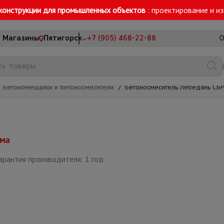
конструкции для промышленных объектов
: проектирование и и
Магазины
Пятигорск
+7 (905) 468-22-88
О
Бетономешалки и бетоносмесители
/
Бетоносмеситель Лебедянь СБ
ема
арантия производителя: 1 год