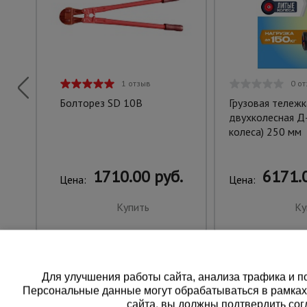
1 отзыв
0 о
Болторез SD 10B
Грузовая тележк
двухколесная Д
колеса) 250 мм
1710.00 руб.
6171.0
Цена:
Цена:
Купить
Ку
Для улучшения работы сайта, анализа трафика и по
Персональные данные могут обрабатываться в рамка
сайта, вы должны подтвердить сог