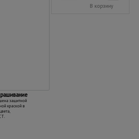
В корзину
ность
ных инструментов и
 обслуживания и
зготовлен с учетом
ормативных
н ЕС.
крашивание
шена защитной
ой краской в
вета,
СТ.