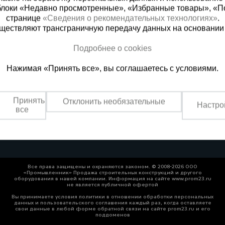
блоки «Недавно просмотренные», «Избранные товары», «П
странице
«Сведения о рекомендательных технологиях»
.
существляют трансграничную передачу данных на основании
Подробнее о cookies
ная справочная
Пятигорск
(800) 200-25-90
+7 (905) 46
Нажимая «Принять все», вы соглашаетесь с условиями.
азать звонок
Заказать звонок
Принять
Отклонить необязательные
платно по России
Пн-Чт: с 9:00 до 18:00
Настро
все
Пт: с 9:00 до 17:00,
Сб: с 9:00 до 13:00,
Вс: выходной
Все права защищены и охраняются законом. © 2008-2026 ООО
«Промышленник» Продажа строительных конструкций и другого
оборудования в нашей компании. Информация на сайте www.prom23.ru
не является публичной офертой
Вы принимаете условия политики в отношении обработки персональных
данных и пользовательского соглашения каждый раз, когда оставляете
свои данные в любой форме обратной связи на сайте prom23.ru и его
поддоменов