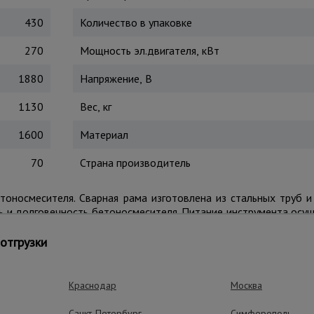
430
Количество в упаковке
270
Мощность эл.двигателя, кВт
1880
Напряжение, В
1130
Вес, кг
1600
Материал
70
Страна производитель
тоносмесителя. Сварная рама изготовлена из стальных труб и
ть и долговечность бетоносмесителя. Питание инструмента осущ
т удобную и менее утомительную работу.
щей его при резкой перегрузке и перегреве двигателя. Встр
отгрузки
ременно предотвращает самостоятельный запуск при послед
Краснодар
Москва
Санкт-Петербург
Симферополь