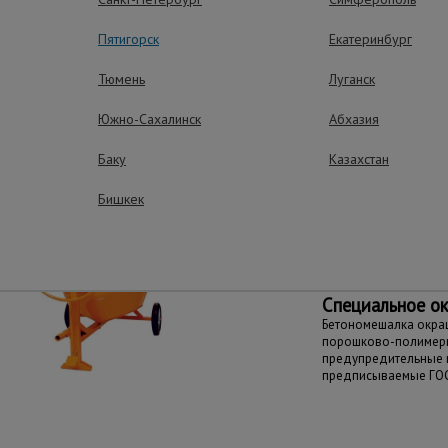
ущества – эффективная работа
Пятигорск
Екатеринбург
Тюмень
Луганск
Южно-Сахалинск
Абхазия
Надежность и
ремонтопригод
Баку
Казахстан
Не требует специаль
приспособлений для
Бишкек
ремонта. Смеситель и
всех требований и н
документов РФ и стра
Специальное о
Бетономешалка окра
порошково-полимерн
предупредительные ц
предписываемые ГО