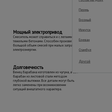
Важные преим
Пермь
Грозный
Иркутск
Мощный электропривод
Смеситель может справиться и с легкими, и с
Ереван
тяжелыми бетонами. Способен произвести
большой объем смесей при малых затратах
электроэнергии.
Стамбул
Другой
Долговечность
Венец барабана изготовлен из чугуна, а сам
барабан из листовой стали методом
глубокой вытяжки. Все детали могут быть
легко заменены при возникновении
ситуаций внештатного характера.