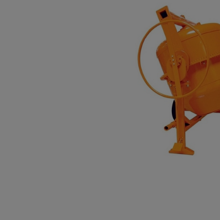
Опалубка
Вибротехника для строительств
Оборудование для работы с арм
Оборудование для бетонных раб
Техника для склада
Тачки строительные и садовые
Лестницы и стремянки
Штукатурные комплекты
Сварочные аппараты
Тепловые пушки
Металл и металлообработка