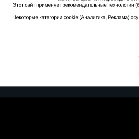
Этот сайт применяет рекомендательные технологии (
Некоторые категории cookie (Аналитика, Реклама) о
Каталог товаров
Еди
О компании
8 
Аренда оборудования
Франшиза
Зак
Доставка
Контакты
бес
Статьи
Защитные конструкции