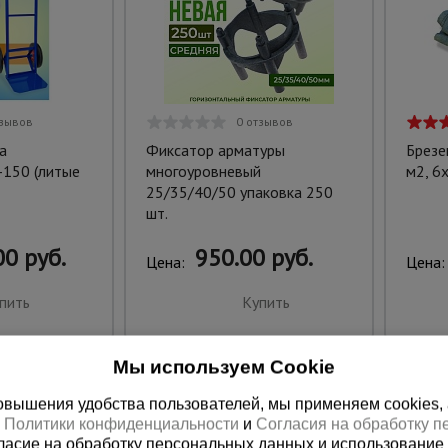
тзывов
0 отзывов
а
Фиксатор арматуры
Брезе
-150 (литые
многоуровневый
м2, 6
25/35/40/50 упаковка 250
шт.
0 руб.
950.00 руб.
Цена:
Цена:
пить
Купить
Мы используем Cookie
вышения удобства пользователей, мы применяем cookies, а 
х
Политики конфиденциальности
и
Согласия на обработку 
ласие на обработку персональных данных и использование 