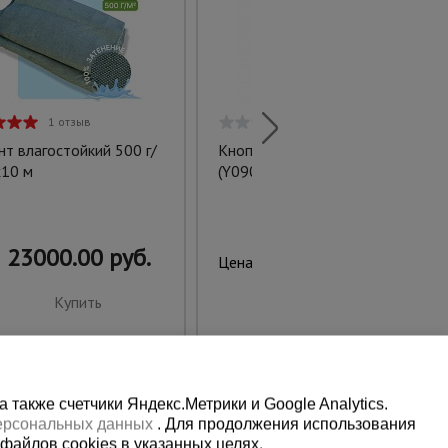
1 отзыв
0 отзывов
нт влагостойкий 500 г/
Кнопка управления LAY37
х10 м
(Y090)
23000.00 руб.
950.00 руб.
Цена:
Купить
Купить
также счетчики Яндекс.Метрики и Google Analytics.
персональных данных
. Для продолжения использования
файлов cookies в указанных целях.