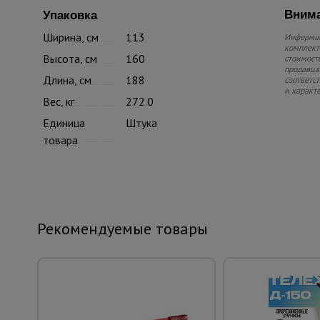
Внима
Упаковка
Ширина, см
113
Информац
комплекте
Высота, см
160
стоимость
продавца.
Длина, см
188
соответс
и характ
Вес, кг
272.0
Единица
Штука
товара
Рекомендуемые товары