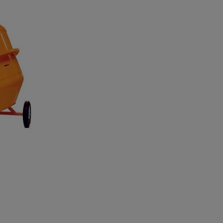
а
атурой
от