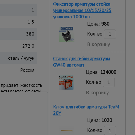
Фиксатор арматуры стойка
1
универсальная 10/15/20/25
упаковка 1000 шт.
1,5
Цена:
980
Кол-во
380
В корзину
272,0
сталь / чугун
Станок для гибки арматуры
GW40 автомат
Россия
Цена:
124000
Кол-во
 придает жесткость
ествляется от сети,
В корзину
оенный выключатель
Ключ для гибки арматуры TeaM
ующей нормализации
20Y
Цена:
1020
Кол-во