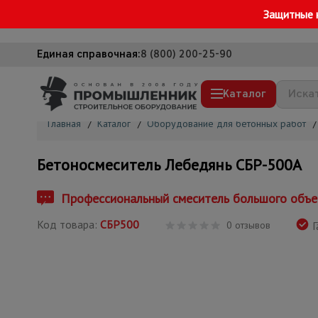
Защитные 
Единая справочная:
8 (800) 200-25-90
Каталог
Главная
/
Каталог
/
Оборудование для бетонных работ
/
Строительные леса
Бетоносмеситель Лебедянь СБР-500А
Вышки-туры
Подмости строительные
Профессиональный смеситель большого объ
Сетка, тенты, брезенты
Код товара:
СБР500
0 отзывов
Г
Строительные подъемники
Грузоподъемное оборудование
Мусоропровод строительный
Фанера ламинированная