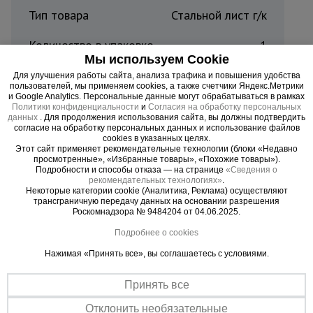
Тип товара
Стальной лист г/к
Количество в упаковке
1
Мы используем Cookie
Толщина профиля, мм
2.0
Для улучшения работы сайта, анализа трафика и повышения удобства
пользователей, мы применяем cookies, а также счетчики Яндекс.Метрики
и Google Analytics. Персональные данные могут обрабатываться в рамках
Материал
Сталь г/к Ст3
Политики конфиденциальности
и
Согласия на обработку персональных
данных
. Для продолжения использования сайта, вы должны подтвердить
согласие на обработку персональных данных и использование файлов
Вес, кг
49,0
cookies в указанных целях.
Этот сайт применяет рекомендательные технологии (блоки «Недавно
просмотренные», «Избранные товары», «Похожие товары»).
Страна производитель
Россия
Подробности и способы отказа — на странице
«Сведения о
рекомендательных технологиях»
.
Некоторые категории cookie (Аналитика, Реклама) осуществляют
трансграничную передачу данных на основании разрешения
Роскомнадзора № 9484204 от 04.06.2025.
Стальной лист г/к 1250x2500x2 мм – это
Подробнее о cookies
прочный и универсальный горячекатаный
Нажимая «Принять все», вы соглашаетесь с условиями.
металлопрокат, предназначенный для
использования в строительстве, машиностроении
Принять все
и производстве. Подходит для создания
Отклонить необязательные
надежных конструкций и деталей.