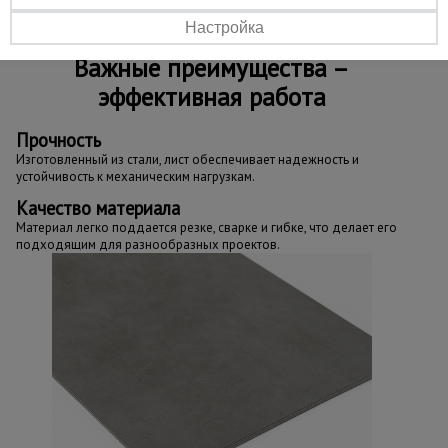
Настройка
Важные преимущества –
эффективная работа
Прочность
Изготовленный из стали, лист обеспечивает надежность и
устойчивость к механическим нагрузкам.
Качество материала
Материал легко поддается резке, сварке и гибке, что делает его
подходящим для разнообразных проектов.