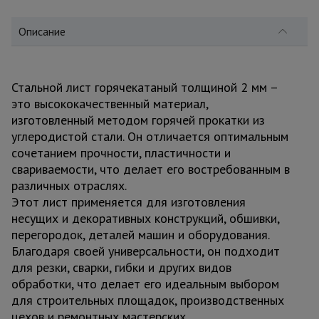
для
склада
Описание
Тачки
строительные
и садовые
Стальной лист горячекатаный толщиной 2 мм –
это высококачественный материал,
изготовленный методом горячей прокатки из
углеродистой стали. Он отличается оптимальным
Лестницы
и
сочетанием прочности, пластичности и
стремянки
свариваемости, что делает его востребованным в
различных отраслях.
Этот лист применяется для изготовления
Штукатурные
несущих и декоративных конструкций, обшивки,
комплекты
перегородок, деталей машин и оборудования.
Благодаря своей универсальности, он подходит
для резки, сварки, гибки и других видов
Сварочные
обработки, что делает его идеальным выбором
аппараты
для строительных площадок, производственных
цехов и ремонтных мастерских.