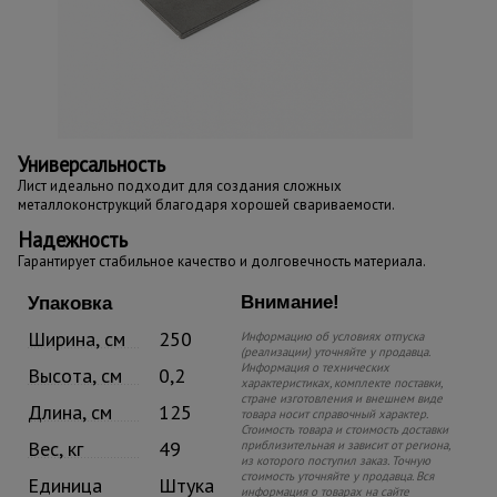
Универсальность
Лист идеально подходит для создания сложных
металлоконструкций благодаря хорошей свариваемости.
Надежность
Гарантирует стабильное качество и долговечность материала.
Внимание!
Упаковка
Ширина, см
250
Информацию об условиях отпуска
(реализации) уточняйте у продавца.
Информация о технических
Высота, см
0,2
характеристиках, комплекте поставки,
стране изготовления и внешнем виде
Длина, см
125
товара носит справочный характер.
Стоимость товара и стоимость доставки
Вес, кг
49
приблизительная и зависит от региона,
из которого поступил заказ. Точную
стоимость уточняйте у продавца. Вся
Единица
Штука
информация о товарах на сайте