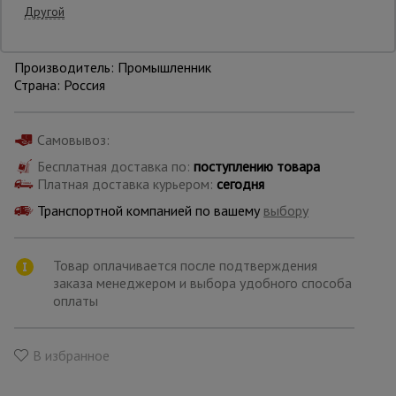
Другой
Уточнить цену
Опалубка
Производитель: Промышленник
Страна: Россия
Вибротехника
для
Самовывоз:
строительства
Бесплатная доставка по:
поступлению товара
Платная доставка курьером:
сегодня
Оборудование
Транспортной компанией по вашему
выбору
для работы с
арматурой
Товар оплачивается после подтверждения
заказа менеджером и выбора удобного способа
Оборудование
оплаты
для бетонных
работ
В избранное
Техника