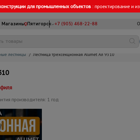
конструкции для промышленных объектов
: проектирование и и
Магазины
Пятигорск
+7 (905) 468-22-88
О
ные лестницы
/
Лестница трехсекционная Alumet Ал 9310
310
офиля
нтия производителя: 1 год