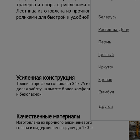
траверса и опоры с рифлеными противоскользящими на
Лестница изготовлена из прочного алюминиевого и выд
роликами для быстрой и удобной установки в рабочее 
Беларусь
Ростов-на-Дону
Важные преим
Пермь
Грозный
Иркутск
Усиленная конструкция
Ереван
Толщина профиля составляет 84 x 25 мм,
делая работу на высоте более комфортной
Стамбул
и безопасной
Другой
Качественные материалы
Изготовлена из прочного алюминиевого
сплава и выдерживает нагрузку до 150 кг