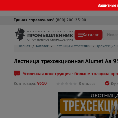
Защитные 
Единая справочная:
8 (800) 200-25-90
Каталог
Главная
/
Каталог
/
Лестницы и стремянки
/
Трехсекцион
Строительные леса
Лестница трехсекционная Alumet Ал 9
Вышки-туры
Подмости строительные
Усиленная конструкция - больше толщина пр
Сетка, тенты, брезенты
Код товара:
9310
0 отзывов
Гара
Строительные подъемники
Грузоподъемное оборудование
Мусоропровод строительный
Фанера ламинированная