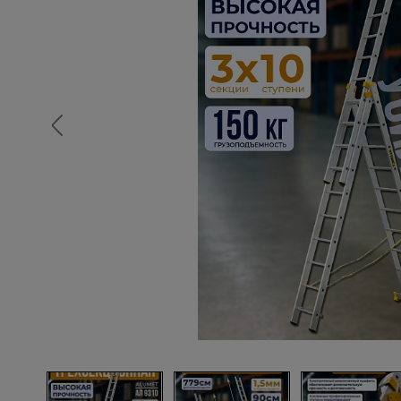
Опалубка
Вибротехника для строительств
Оборудование для работы с арм
Оборудование для бетонных раб
Техника для склада
Тачки строительные и садовые
Лестницы и стремянки
Штукатурные комплекты
Сварочные аппараты
Тепловые пушки
Металл и металлообработка