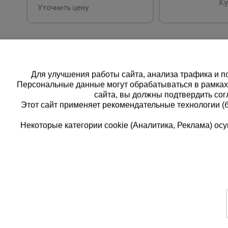
Ку
Уточнить цену
Для улучшения работы сайта, анализа трафика и по
Персональные данные могут обрабатываться в рамка
сайта, вы должны подтвердить сог
Этот сайт применяет рекомендательные технологии (
Некоторые категории cookie (Аналитика, Реклама) о
Каталог товаров
Еди
О компании
8 
Аренда оборудования
Франшиза
Зак
Доставка
Контакты
бес
Статьи
Защитные конструкции