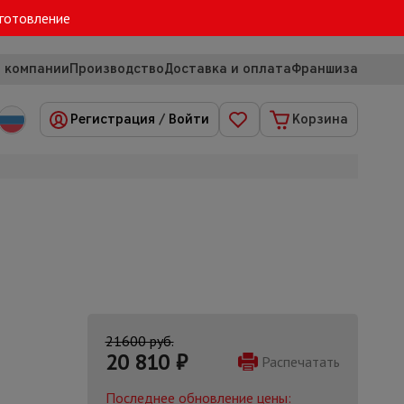
зготовление
 компании
Производство
Доставка и оплата
Франшиза
Регистрация
/
Войти
Корзина
21600 руб.
20 810
₽
Распечатать
Последнее обновление цены: