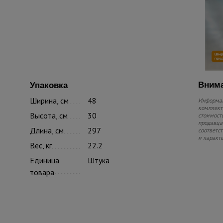
Внима
Упаковка
Ширина, см
48
Информац
комплекте
Высота, см
30
стоимость
продавца.
Длина, см
297
соответс
и характ
Вес, кг
22.2
Единица
Штука
товара