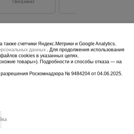
Предзаказ
Купить
также счетчики Яндекс.Метрики и Google Analytics.
персональных данных
. Для продолжения использования
файлов cookies в указанных целях.
охожие товары»). Подробности и способы отказа — на
 разрешения Роскомнадзора № 9484204 от 04.06.2025.
Мы в социальных сетях:
8-22-88
Принимаем к оплате
,
йка