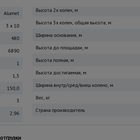
Высота 2х колен, м
Alumet
Высота 3х колен, общая высота, м
3 x 10
Ширина основания, м
480
Высота до площадки, м
6890
Высота полная, м
1
Высота достигаемая, м
1,5
Ширина внутр/сред/внеш колено, м
150,0
Вес, кг
3
Страна производитель
2,96
толстого алюминиевого профиля размерами 84x25 мм. Усиле
отгрузки
буви. Ступени крепятся к боковой части развальцованным со