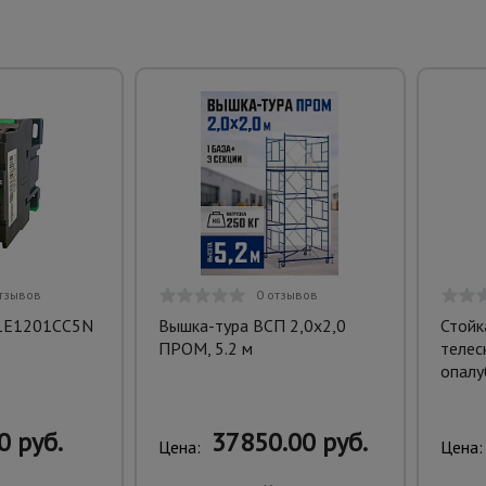
тзывов
0 отзывов
C1E1201CC5N
Вышка-тура ВСП 2,0x2,0
Стойк
ПРОМ, 5.2 м
телес
опалу
0 руб.
37850.00 руб.
Цена:
Цена: