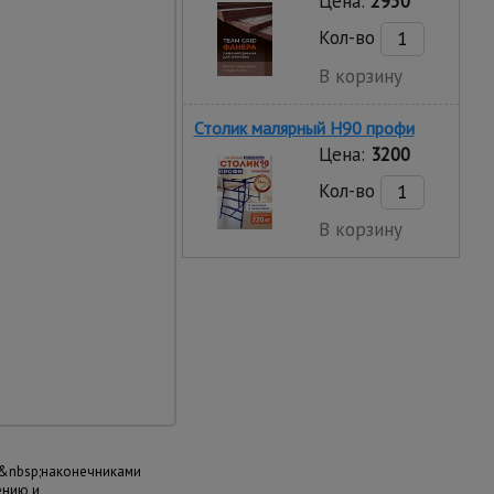
Цена:
2950
ях и любом грунте.
Кол-во
ельно комплектуются
В корзину
Столик малярный H90 профи
Цена:
3200
Кол-во
В корзину
использование
пическая стремянка,
ая лестница,
секции
а любой
&nbsp;наконечниками
ению и