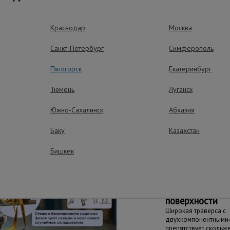
садками обеспечивают устойчивость на напольных поверхност
ерживает вес до 150 кг. Модели 9316, 9318 и 9320 дополнит
приложение и предохранения стены от повреждений.
Краснодар
Москва
Санкт-Петербург
Симферополь
ущества – эффективная работа
Пятигорск
Екатеринбург
Тюмень
Луганск
Южно-Сахалинск
Абхазия
Универсальное 
Баку
Казахстан
Применение: телеско
напольная и приставн
Бишкек
благодаря съемной 
Устойчивость н
поверхности
Широкая траверса с
двухкомпонентными
препятствует скольж