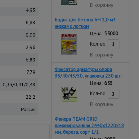
В корзину
4,93
Бадья для бетона БН 1,0 м3
6,88
низкая c лотком
Цена:
53000
0,90
Кол-во
2,96
В корзину
6,89
Фиксатор арматуры опора
7,79
35/40/45/50, упаковка 250 шт.
Цена:
635
0,33/0,41/0,48
Кол-во
22,2
В корзину
Россия
Фанера TEAM GRID
ламинированная 2440х1220х18
нная конструкция и
мм, береза, сорт 1/1
единением. Широкая