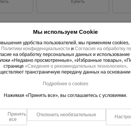
пить
Купить
Мы используем Cookie
вышения удобства пользователей, мы применяем cookies, а 
х
Политики конфиденциальности
и
Согласия на обработку 
ласие на обработку персональных данных и использование 
блоки «Недавно просмотренные», «Избранные товары», «П
странице
«Сведения о рекомендательных технологиях»
.
существляют трансграничную передачу данных на основании
ная справочная
Пятигорск
(800) 200-25-90
+7 (905) 46
Подробнее о cookies
азать звонок
Заказать звонок
Нажимая «Принять все», вы соглашаетесь с условиями.
платно по России
Пн-Чт: с 9:00 до 18:00
Пт: с 9:00 до 17:00,
Принять
Сб: с 9:00 до 13:00,
Отклонить необязательные
Настро
Вс: выходной
все