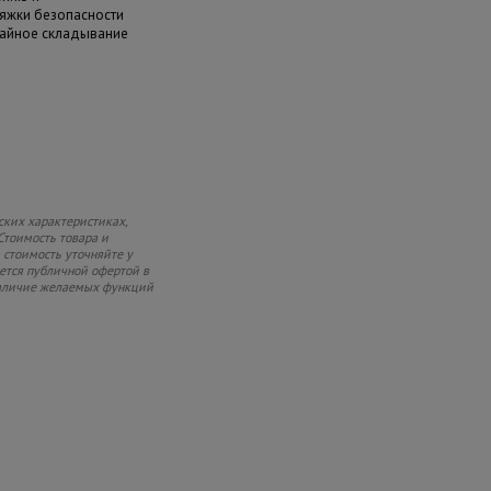
яжки безопасности
айное складывание
ских характеристиках,
Стоимость товара и
 стоимость уточняйте у
яется публичной офертой в
 наличие желаемых функций