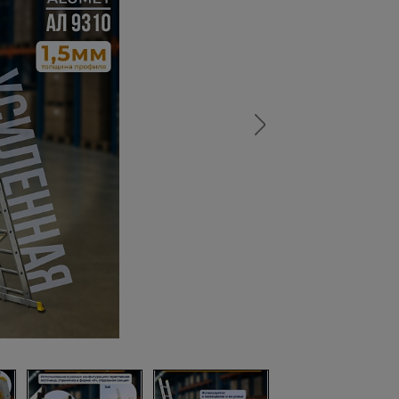
а
атурой
от