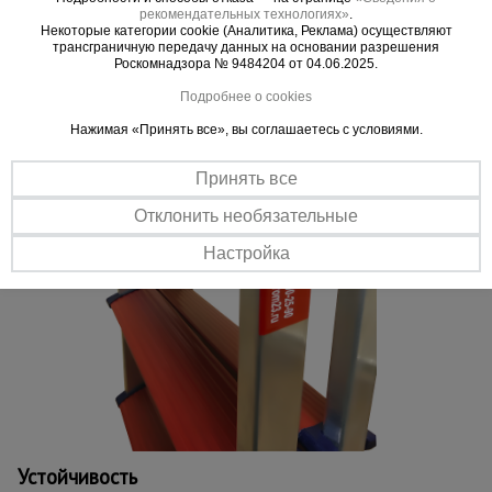
Двухсторонняя ступенчатая система
рекомендательных технологиях»
.
Безопасность
Некоторые категории cookie (Аналитика, Реклама) осуществляют
трансграничную передачу данных на основании разрешения
Пластиковая окантовка ступеней защищает от случайных порезов
Роскомнадзора № 9484204 от 04.06.2025.
Подробнее о cookies
Нажимая «Принять все», вы соглашаетесь с условиями.
Принять все
Отклонить необязательные
Настройка
Устойчивость