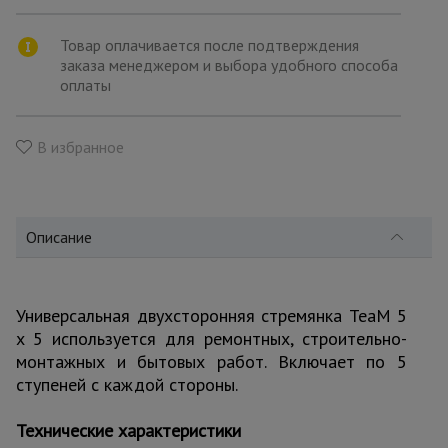
для
склада
Товар оплачивается после подтверждения
заказа менеджером и выбора удобного способа
оплаты
Тачки
строительные
и садовые
В избранное
Лестницы
и
стремянки
Описание
Штукатурные
комплекты
Универсальная двухсторонняя стремянка TeaM 5
x 5 используется для ремонтных, строительно-
монтажных и бытовых работ. Включает по 5
ступеней с каждой стороны.
Сварочные
аппараты
Технические характеристики