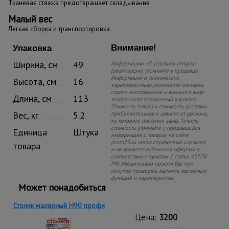
Тканевая стяжка предотвращает складывание
Малый вес
Легкая сборка и транспортировка
Внимание!
Упаковка
Ширина, см
49
Информацию об условиях отпуска
(реализации) уточняйте у продавца.
Информация о технических
Высота, см
16
характеристиках, комплекте поставки,
стране изготовления и внешнем виде
Длина, см
113
товара носит справочный характер.
Стоимость товара и стоимость доставки
Вес, кг
5.2
приблизительная и зависит от региона,
из которого поступил заказ. Точную
стоимость уточняйте у продавца. Вся
Единица
Штука
информация о товарах на сайте
prom23.ru носит справочный характер
товара
и не является публичной офертой в
соответствии с пунктом 2 статьи 437 ГК
РФ. Убедительно просим Вас при
покупке проверять наличие желаемых
функций и характеристик.
Может понадобиться
Столик малярный H90 профи
Цена:
3200