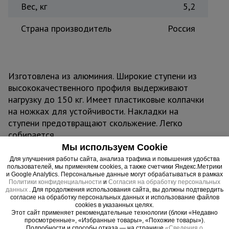
Вес, кг
5,2
Страна производитель
Россия
Изготовлена из алюминия. Широкие ступени из
высококачественного профиля выдерживают
нагрузку до 150 кг. Имеет пластиковые колпачки
на ножках для устойчивости. Накладки на
ступени предотвращают скольжение. Легко
собирается.
Мы используем Cookie
Для улучшения работы сайта, анализа трафика и повышения удобства
пользователей, мы применяем cookies, а также счетчики Яндекс.Метрики
и Google Analytics. Персональные данные могут обрабатываться в рамках
Важные преимущества –
Политики конфиденциальности
и
Согласия на обработку персональных
данных
. Для продолжения использования сайта, вы должны подтвердить
эффективная работа
согласие на обработку персональных данных и использование файлов
cookies в указанных целях.
Этот сайт применяет рекомендательные технологии (блоки «Недавно
Универсальность
просмотренные», «Избранные товары», «Похожие товары»).
Подробности и способы отказа — на странице
«Сведения о