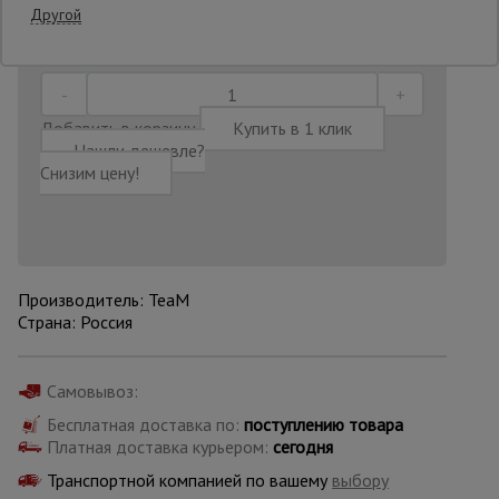
Другой
Последнее обновление цены: 30.06.2026
12:57:30
Опалубка
Добавить в корзину
Купить в 1 клик
Вибротехника
Нашли дешевле?
для
Снизим цену!
строительства
Оборудование
для работы с
арматурой
Производитель: TeaM
Страна: Россия
Оборудование
для бетонных
Самовывоз:
работ
Бесплатная доставка по:
поступлению товара
Платная доставка курьером:
сегодня
Транспортной компанией по вашему
выбору
Техника