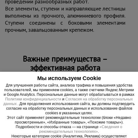
проведении разнообразных работ.
Все элементы, ступени и направляющие лестницы
выполнены из прочного, алюминиевого профиля.
Ступени соединены с боковыми элементами
прочным, завальцованным крепежом.
Важные преимущества –
эффективная работа
Мы используем Cookie
Безопасный подъем
Для улучшения работы сайта, анализа трафика и повышения удобства
Ступени выполнены из прочного алюминиевого профиля и
пользователей, мы применяем cookies, а также счетчики Яндекс.Метрики
надежно соединены с боковинами прочным завальцованным
и Google Analytics. Персональные данные могут обрабатываться в рамках
крепежом, обеспечивая максимальную жесткость конструкции
Политики конфиденциальности
и
Согласия на обработку персональных
данных
. Для продолжения использования сайта, вы должны подтвердить
Устойчивость в любой ситуации
согласие на обработку персональных данных и использование файлов
В конструкции предусмотрены специальные наконечники,
cookies в указанных целях.
Этот сайт применяет рекомендательные технологии (блоки «Недавно
исключающие смещение и скольжение
просмотренные», «Избранные товары», «Похожие товары»).
Подробности и способы отказа — на странице
«Сведения о
рекомендательных технологиях»
.
Некоторые категории cookie (Аналитика, Реклама) осуществляют