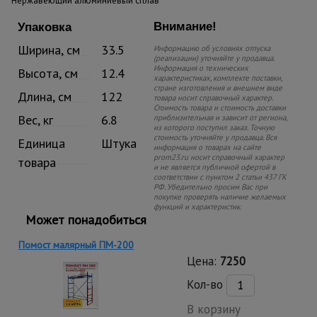
Нержавеющий алюминиевый сплав
Внимание!
Упаковка
Ширина, см
33.5
Информацию об условиях отпуска
(реализации) уточняйте у продавца.
Информация о технических
Высота, см
12.4
характеристиках, комплекте поставки,
стране изготовления и внешнем виде
Длина, см
122
товара носит справочный характер.
Стоимость товара и стоимость доставки
Вес, кг
6.8
приблизительная и зависит от региона,
из которого поступил заказ. Точную
стоимость уточняйте у продавца. Вся
Единица
Штука
информация о товарах на сайте
prom23.ru носит справочный характер
товара
и не является публичной офертой в
соответствии с пунктом 2 статьи 437 ГК
РФ. Убедительно просим Вас при
покупке проверять наличие желаемых
функций и характеристик.
Может понадобиться
Помост малярный ПМ-200
Цена:
7250
Кол-во
В корзину