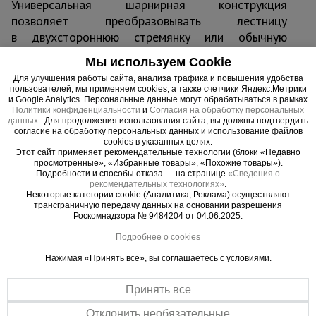
Универсальная шарнирная конструкция
позволяет преобразовывать лестницу
в двухстороннюю стремянку или обычную
приставную лестницу. Широкая траверса
Мы используем Cookie
обеспечивает устойчивость при проведении
Для улучшения работы сайта, анализа трафика и повышения удобства
работ. Изготовлена из легкого алюминиевого
пользователей, мы применяем cookies, а также счетчики Яндекс.Метрики
профиля. Может перемещаться и складываться/
и Google Analytics. Персональные данные могут обрабатываться в рамках
Политики конфиденциальности
и
Согласия на обработку персональных
раскладываться одним человеком. Компактна
данных
. Для продолжения использования сайта, вы должны подтвердить
при хранении и транспортировке.
согласие на обработку персональных данных и использование файлов
cookies в указанных целях.
Этот сайт применяет рекомендательные технологии (блоки «Недавно
просмотренные», «Избранные товары», «Похожие товары»).
Подробности и способы отказа — на странице
«Сведения о
рекомендательных технологиях»
.
Некоторые категории cookie (Аналитика, Реклама) осуществляют
Важные преимущества –
трансграничную передачу данных на основании разрешения
эффективная работа
Роскомнадзора № 9484204 от 04.06.2025.
Подробнее о cookies
Надежная опора
Нажимая «Принять все», вы соглашаетесь с условиями.
Башмаки из нескользящего материала предотвращают случайный
сдвиг или опрокидывание лестницы во время работы
Принять все
Малый вес
Легко складывается/раскладывается и транспортируется
Отклонить необязательные