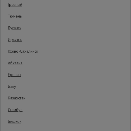
Грозный
Сетка,
Тюмень
тенты,
брезенты
Луганск
Иркутск
Строительные
подъемники
Южно-Сахалинск
Абхазия
Грузоподъемное
оборудование
Ереван
Баку
Каталог
Мусоропровод
Казахстан
строительный
всех
товаров
Стамбул
7800 руб.
Бишкек
Фанера
7 500
₽
Распечатать
ламинированная