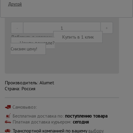
Другой
Последнее обновление цены: 14.07.2026
08:47:47
Опалубка
Добавить в корзину
Купить в 1 клик
Вибротехника
Нашли дешевле?
для
строительства
Снизим цену!
Оборудование
для работы с
арматурой
Производитель: Alumet
Страна: Россия
Оборудование
для бетонных
Самовывоз:
работ
Бесплатная доставка по:
поступлению товара
Платная доставка курьером:
сегодня
Техника
Транспортной компанией по вашему
выбору