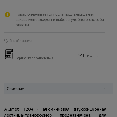
для
склада
Товар оплачивается после подтверждения
заказа менеджером и выбора удобного способа
Тачки
оплаты
строительные
и садовые
В избранное
Лестницы
и
Паспорт
стремянки
Сертификат соответствия
Штукатурные
комплекты
Описание
Сварочные
аппараты
Alumet T204 - алюминиевая двухсекционная
лестница-трансформер предназначена для