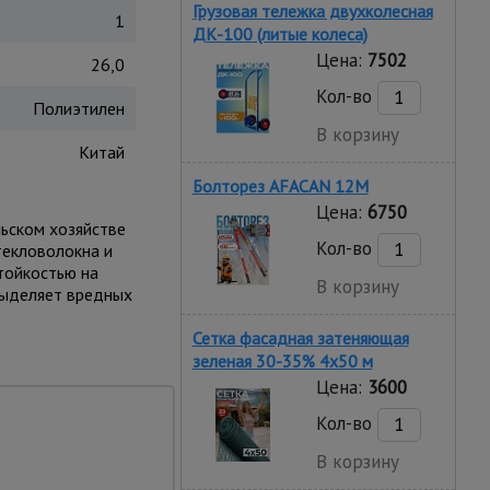
Грузовая тележка двухколесная
1
ДК-100 (литые колеса)
Цена:
7502
26,0
Кол-во
Полиэтилен
В корзину
Китай
Болторез AFACAN 12M
Цена:
6750
льском хозяйстве
Кол-во
текловолокна и
тойкостью на
В корзину
 выделяет вредных
Сетка фасадная затеняющая
зеленая 30-35% 4х50 м
Цена:
3600
Кол-во
В корзину