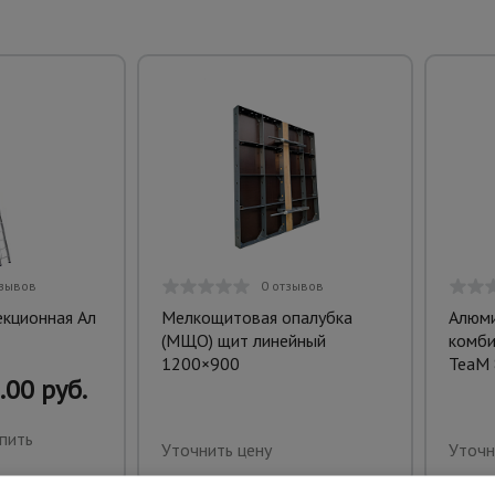
тзывов
0 отзывов
екционная Ал
Мелкощитовая опалубка
Алюми
(МЩО) щит линейный
комби
1200×900
TeaM 
.00 руб.
пить
Уточнить цену
Уточн