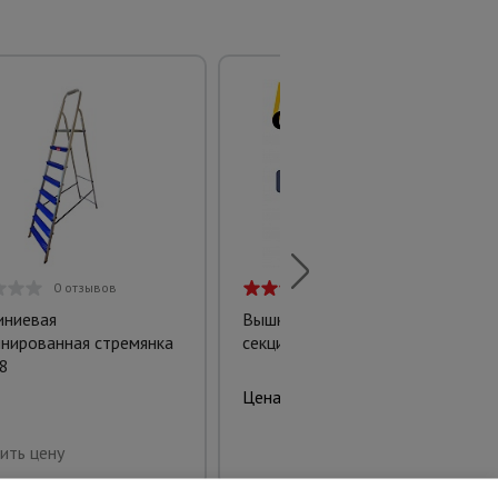
0 отзывов
1 отзыв
ниевая
Вышка-тура ВСП 1,2Х2,0
нированная стремянка
секция
8
3750.00 руб.
Цена:
Купить
ить цену