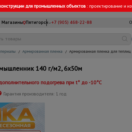
конструкции для промышленных объектов
: проектирование и и
Магазины
Пятигорск
+7 (905) 468-22-88
О
атериалы
/
Армированная пленка
/
Армированная пленка для теплиц
мышленник 140 г/м2, 6х50м
ополнительного подогрева при t° до -10°С
Гарантия производителя: 1 год