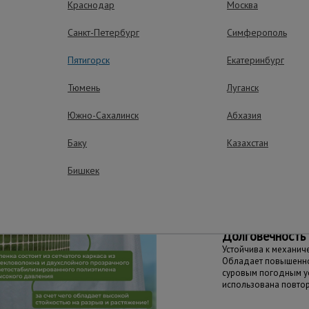
Краснодар
Москва
ования, их защиты от влаги и осадков;
Санкт-Петербург
Симферополь
ых площадках.
Пятигорск
Екатеринбург
ущества – эффективная работа
Тюмень
Луганск
Южно-Сахалинск
Абхазия
Баку
Казахстан
Эстетичный вн
Бишкек
Белый цвет пленки п
вид объекту
Долговечность
Устойчива к механич
Обладает повышенно
суровым погодным у
использована повто