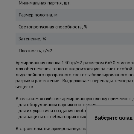
Минимальная партия, шт.
Размер полотна, м
Светопропускная способность, %
Затенение, %
Плотность, г/м2
Армированная пленка 140 гр/м2 размером 6х50 м исполь
для обеспечения тепло и гидроизоляции за счет особой 
двухслойного прозрачного светостабилизированного пол
разрыв и растяжение. Выдерживает перепады температур 
веществ.
В сельском хозяйстве армированную пленку применяют д
- для оборудования парников и теплиц;
- для их укрытия и создания необходимого микроклимат
- для защиты от неблагоприятных погодных условий, силь
Выберите склад 
В строительстве армированную пленку чаще всего испол