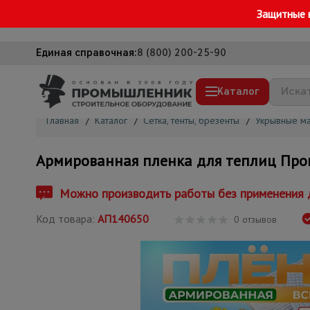
Защитные 
Единая справочная:
8 (800) 200-25-90
Каталог
Главная
/
Каталог
/
Сетка, тенты, брезенты
/
Укрывные м
Строительные леса
Армированная пленка для теплиц Про
Вышки-туры
Подмости строительные
Можно производить работы без применения д
Сетка, тенты, брезенты
Код товара:
АП140650
0 отзывов
Строительные подъемники
Грузоподъемное оборудование
Мусоропровод строительный
Фанера ламинированная