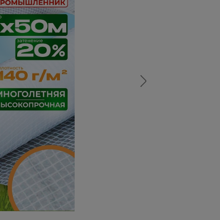
а
атурой
от