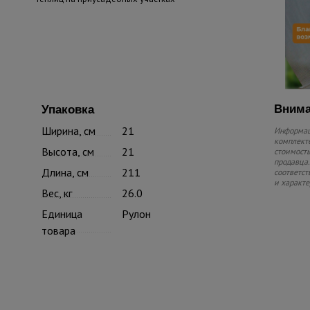
Внима
Упаковка
Ширина, см
21
Информаци
комплекте
Высота, см
21
стоимость
продавца.
Длина, см
211
соответст
и характе
Вес, кг
26.0
Единица
Рулон
товара