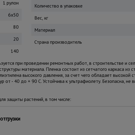
1 рулон
Количество в упаковке
6х50
Вес, кг
80
Материал
20
Страна производитель
140
зуется при проведении ремонтных работ, в строительстве и се
структуры материала. Пленка состоит из сетчатого каркаса из с
иэтилена высокого давления, за счет чего обладает высокой с
от - 40 до + 90 С. Устойчива к ультрафиолету. Безопасна, не
ля защиты растений, в том числе:
а;
ного ветра и града.
отгрузки
ьзуют для: