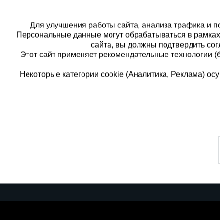
Для улучшения работы сайта, анализа трафика и по
Персональные данные могут обрабатываться в рамка
сайта, вы должны подтвердить сог
Этот сайт применяет рекомендательные технологии (
Некоторые категории cookie (Аналитика, Реклама) о
Каталог товаров
Еди
О компании
8 
Аренда оборудования
Франшиза
Зак
Доставка
Контакты
бес
Статьи
Защитные конструкции