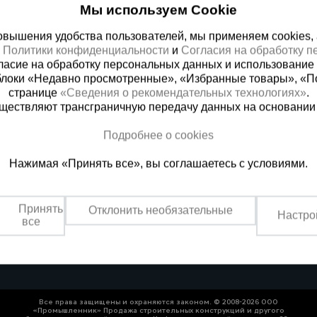
Мы используем Cookie
вышения удобства пользователей, мы применяем cookies, а 
х
Политики конфиденциальности
и
Согласия на обработку 
ласие на обработку персональных данных и использование 
блоки «Недавно просмотренные», «Избранные товары», «П
странице
«Сведения о рекомендательных технологиях»
.
существляют трансграничную передачу данных на основании
Подробнее о cookies
ная справочная
Пятигорск
(800) 200-25-90
+7 (905) 46
Нажимая «Принять все», вы соглашаетесь с условиями.
азать звонок
Заказать звонок
Принять
Отклонить необязательные
платно по России
Пн-Чт: с 9:00 до 18:00
Настро
все
Пт: с 9:00 до 17:00,
Сб: с 9:00 до 13:00,
Вс: выходной
Все права защищены и охраняются законом. © 2008-2026 ООО
«Промышленник» Продажа строительных конструкций и другого