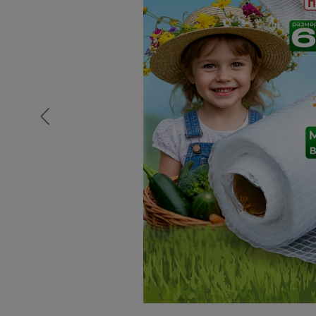
Опалубка
Вибротехника для строительств
Оборудование для работы с арм
Оборудование для бетонных раб
Техника для склада
Тачки строительные и садовые
Лестницы и стремянки
Штукатурные комплекты
Сварочные аппараты
Тепловые пушки
Металл и металлообработка