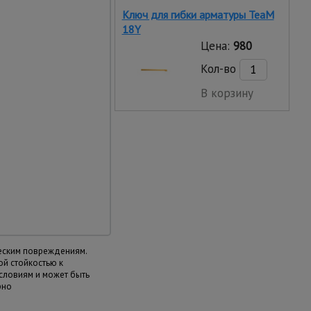
Ключ для гибки арматуры TeaM
18Y
Цена:
980
Кол-во
В корзину
ешний вид
ридает опрятный чистый
еским повреждениям.
й стойкостью к
словиям и может быть
рно