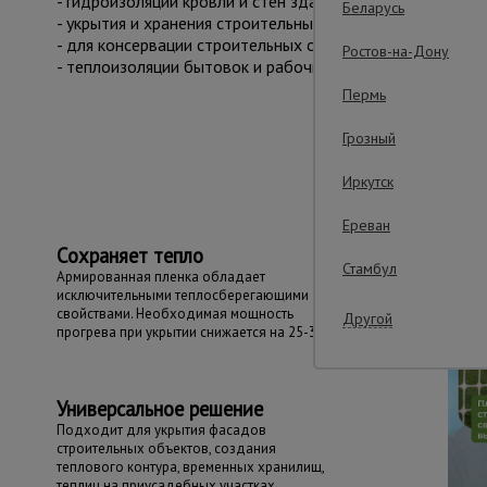
- гидроизоляции кровли и стен зданий;
Беларусь
- укрытия и хранения строительных материалов и оборуд
- для консервации строительных объектов;
Ростов-на-Дону
- теплоизоляции бытовок и рабочих мест на строительн
Пермь
Важные преим
Грозный
Иркутск
Ереван
Сохраняет тепло
Стамбул
Армированная пленка обладает
исключительными теплосберегающими
свойствами. Необходимая мощность
Другой
прогрева при укрытии снижается на 25-30%
Универсальное решение
Подходит для укрытия фасадов
строительных объектов, создания
теплового контура, временных хранилищ,
теплиц на приусадебных участках