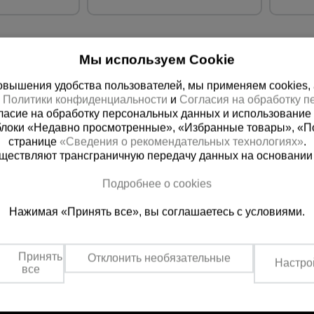
Мы используем Cookie
вышения удобства пользователей, мы применяем cookies, а 
х
Политики конфиденциальности
и
Согласия на обработку 
ласие на обработку персональных данных и использование 
блоки «Недавно просмотренные», «Избранные товары», «П
странице
«Сведения о рекомендательных технологиях»
.
существляют трансграничную передачу данных на основании
ная справочная
Пятигорск
(800) 200-25-90
+7 (905) 46
Подробнее о cookies
азать звонок
Заказать звонок
Нажимая «Принять все», вы соглашаетесь с условиями.
платно по России
Пн-Чт: с 9:00 до 18:00
Пт: с 9:00 до 17:00,
Принять
Сб: с 9:00 до 13:00,
Отклонить необязательные
Настро
Вс: выходной
все