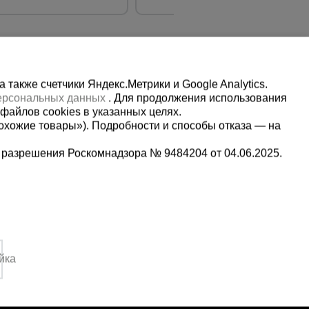
также счетчики Яндекс.Метрики и Google Analytics.
персональных данных
. Для продолжения использования
файлов cookies в указанных целях.
охожие товары»). Подробности и способы отказа — на
 разрешения Роскомнадзора № 9484204 от 04.06.2025.
Мы в социальных сетях:
8-22-88
Принимаем к оплате
,
йка