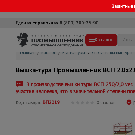
Защитные 
Единая справочная:
8 (800) 200-25-90
Каталог
Главная
/
Каталог
/
Вышки-туры
/
Стальные вышки-туры
Строительные леса
Вышка-тура Промышленник ВСП 2.0х2.0, 
Вышки-туры
Подмости строительные
В производстве вышки туры ВСП 250/2,0 ver.
участие человека, что в значительной степени по
Сетка, тенты, брезенты
Код товара:
ВП2019
Строительные подъемники
0 отзывов
Г
Грузоподъемное оборудование
Мусоропровод строительный
Фанера ламинированная