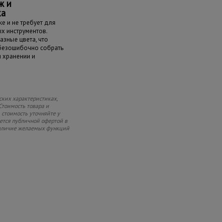
ж и
ка
е и не требует для
х инструментов.
азные цвета, что
 безошибочно собрать
и хранении и
ских характеристиках,
Стоимость товара и
 стоимость уточняйте у
яется публичной офертой в
 наличие желаемых функций