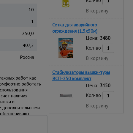
Кол-во
10
В корзину
1
Сетка для аварийного
ограждения (1,5х50м)
250,0
Цена:
3480
407,2
Кол-во
Россия
В корзину
Стабилизаторы вышки-туры
тажных работ как
ВСП-250 комплект
 комфортно работать
Цена:
3150
использования
Кол-во
 счет наличия
вышки и
В корзину
е дополнительными
и обеспечивают
тырех независимых
можно размещать на
вес до 250 кг.