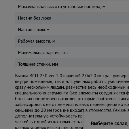
Максимальная высота установки настила, м
Настил без люка
Настил с люком
Рабочая высота, м
Минимальная партия, шт.
Толщина стенки, мм
Вышка ВСП-250 ver. 2.0 шириной 2.0х2.0 метра - униве
внутри помещения, так и для уличных работ с увеличен
сразу нескольким людям, разместив весь необходимый и
специального инструмента (все элементы соединяются ф
больших прорезиненных колес, которые снабжены фикса
зафиксировать ее от нежелательных перемещений во в
секциями до 20 метров (не входят в стоимость). Секци
дополнительную устойчивость при резких порывах ветра
частей, в одной из которых есть люк для безопасного 
Выберите склад 
разных уровнях вышки для одновременных работ, соблю