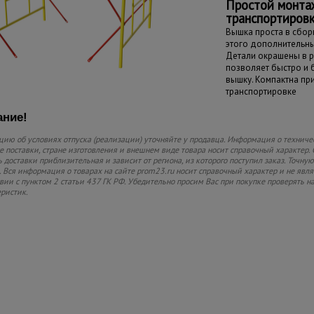
Простой монта
транспортиров
Вышка проста в сборк
этого дополнительны
Детали окрашены в р
позволяет быстро и
вышку. Компактна пр
транспортировке
ние!
ию об условиях отпуска (реализации) уточняйте у продавца. Информация о техниче
 поставки, стране изготовления и внешнем виде товара носит справочный характер. 
 доставки приблизительная и зависит от региона, из которого поступил заказ. Точную
 Вся информация о товарах на сайте prom23.ru носит справочный характер и не явл
твии с пунктом 2 статьи 437 ГК РФ. Убедительно просим Вас при покупке проверять
еристик.