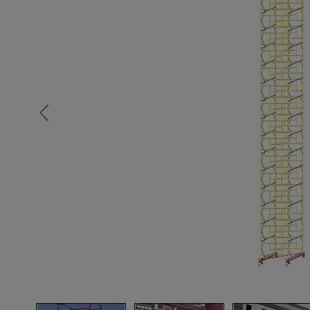
Опалубка
Вибротехника для строительств
Оборудование для работы с арм
Оборудование для бетонных раб
Техника для склада
Тачки строительные и садовые
Лестницы и стремянки
Штукатурные комплекты
Сварочные аппараты
Тепловые пушки
Металл и металлообработка