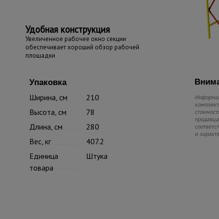
Удобная конструкция
Увеличенное рабочее окно секции
обеспечивает хороший обзор рабочей
площадки
Внима
Упаковка
Ширина, см
210
Информац
комплекте
Высота, см
78
стоимость
продавца.
Длина, см
280
соответс
и характ
Вес, кг
407.2
Единица
Штука
товара