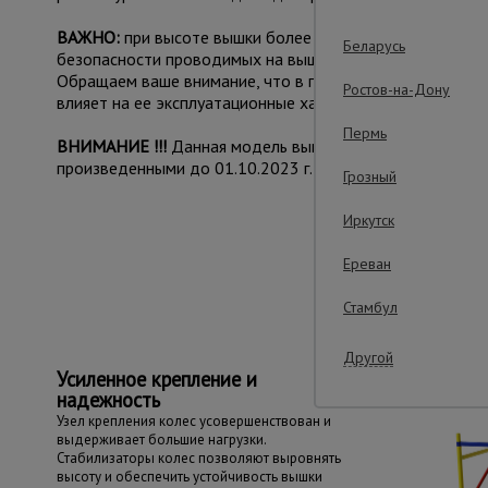
ВАЖНО:
при высоте вышки более 5 метров рекомендуе
Беларусь
безопасности проводимых на вышке работ.
Обращаем ваше внимание, что в процессе транспортиров
Ростов-на-Дону
влияет на ее эксплуатационные характеристики и не при
Пермь
ВНИМАНИЕ !!!
Данная модель вышки с измененным конс
произведенными до 01.10.2023 г.
Грозный
Иркутск
Важные преим
Ереван
Стамбул
Другой
Усиленное крепление и
надежность
Узел крепления колес усовершенствован и
выдерживает большие нагрузки.
Стабилизаторы колес позволяют выровнять
высоту и обеспечить устойчивость вышки