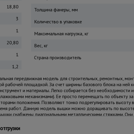
18,80
Толщина фанеры, мм
3
Количество в упаковке
1
Максимальная нагрузка, кг
20,80
Вес, кг
1
Страна производитель
1,2
рсальная передвижная модель для строительных, ремонтных, мон
ной рабочей площадкой. За счет ширины базового блока на ней
нструмент и материалы. Легко собирается без необходимости 
лажковыми механизмами). Ее просто перемещать по объекту за
торами положения. Позволяют тонко подрегулировать высоту 
ремя работ. Данную модель вышки можно доращивать по высот
и вышки снабжены диагональными металлическими стяжками. Он
. Настил изготовлен из фанеры толщиной 10 мм, состоит из че
и удобного перемещения для проведения работ. Также настилы 
отгрузки
дая технику безопасности. Помните, вышка выдерживает общий 