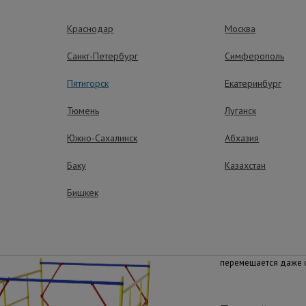
м использовать комплект
стабилизаторов
для обеспечения лучш
Краснодар
Москва
ки вышка может получить визуальные потертости, царапины и п
Санкт-Петербург
Симферополь
знается браком.
Пятигорск
Екатеринбург
труктивом не совместима для наращивания с вышками ВСП "Про
Тюмень
Луганск
Южно-Сахалинск
Абхазия
ущества – эффективная работа
Баку
Казахстан
Бишкек
Простота пере
Вышка оборудована 
перемещается даже 