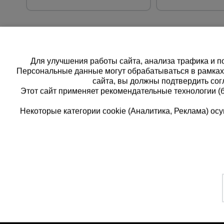
Для улучшения работы сайта, анализа трафика и по
Персональные данные могут обрабатываться в рамка
сайта, вы должны подтвердить сог
Этот сайт применяет рекомендательные технологии (
Некоторые категории cookie (Аналитика, Реклама) о
Каталог товаров
Еди
О компании
8 
Аренда оборудования
Франшиза
Зак
Доставка
Контакты
бес
Статьи
Защитные конструкции