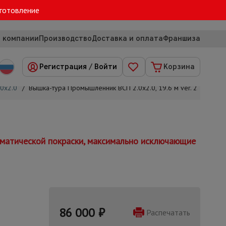
зготовление
 компании
Производство
Доставка и оплата
Франшиза
Регистрация
/
Войти
Корзина
0х2.0
/
Вышка-тура Промышленник ВСП 2.0х2.0, 19.6 м ver. 2.0
томатической покраски, максимально исключающие
86 000
₽
Распечатать