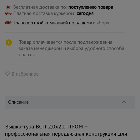
для
склада
Бесплатная доставка по:
поступлению товара
Платная доставка курьером:
сегодня
Транспортной компанией по вашему
выбору
Тачки
строительные
и садовые
Товар оплачивается после подтверждения
заказа менеджером и выбора удобного способа
оплаты
Лестницы
и
стремянки
В избранное
Штукатурные
комплекты
Описание
Сварочные
аппараты
Вышка-тура ВСП 2,0x2,0 ПРОМ –
профессиональная передвижная конструкция для