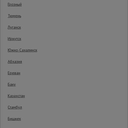
Грозный
Код товара:
ВПП2019
0 отзывов
Сетка,
Тюмень
тенты,
Гарантия производителя: 1 год
брезенты
Луганск
Иркутск
Строительные
подъемники
Южно-Сахалинск
Абхазия
Грузоподъемное
оборудование
Ереван
Баку
Каталог
Мусоропровод
Казахстан
строительный
всех
товаров
Стамбул
Бишкек
Фанера
ламинированная