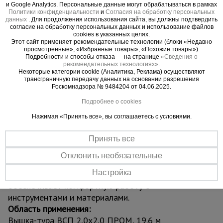
проходит в узкие проёмы, коридоры и тротуары,
и Google Analytics. Персональные данные могут обрабатываться в рамках
не создавая помех вокруг. Прочная стальная
Политики конфиденциальности
и
Согласия на обработку персональных
данных
. Для продолжения использования сайта, вы должны подтвердить
конструкция из труб диаметром 42 мм с
согласие на обработку персональных данных и использование файлов
cookies в указанных целях.
усиленным полимерным покрытием защищена от
Этот сайт применяет рекомендательные технологии (блоки «Недавно
коррозии и механических повреждений,
просмотренные», «Избранные товары», «Похожие товары»).
Подробности и способы отказа — на странице
«Сведения о
обеспечивая долговечность даже при
рекомендательных технологиях»
.
интенсивной эксплуатации.
Некоторые категории cookie (Аналитика, Реклама) осуществляют
трансграничную передачу данных на основании разрешения
Вышка оснащена винтовыми домкратами для
Роскомнадзора № 9484204 от 04.06.2025.
устойчивой установки на неровных поверхностях
Подробнее о cookies
и надёжными ограждениями для максимальной
безопасности. Четыре обрезиненных колеса
Нажимая «Принять все», вы соглашаетесь с условиями.
позволяют легко перемещать конструкцию по
объекту. Сборка осуществляется по принципу
Принять все
«труба в трубу» с фиксацией флажковыми
Отклонить необязательные
замками — без инструментов и специальных
Настройка
навыков. Грузоподъёмность до 250 кг
обеспечивает комфортную работу с
инструментами и материалами.
Область применения:
Вышка-тура ВСП 2,0x2,0 ПРОМ, 19.6 м