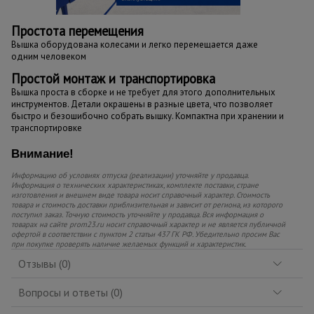
Простота перемещения
Вышка оборудована колесами и легко перемещается даже
одним человеком
Простой монтаж и транспортировка
Вышка проста в сборке и не требует для этого дополнительных
инструментов. Детали окрашены в разные цвета, что позволяет
быстро и безошибочно собрать вышку. Компактна при хранении и
транспортировке
Внимание!
Информацию об условиях отпуска (реализации) уточняйте у продавца.
Информация о технических характеристиках, комплекте поставки, стране
изготовления и внешнем виде товара носит справочный характер. Стоимость
товара и стоимость доставки приблизительная и зависит от региона, из которого
поступил заказ. Точную стоимость уточняйте у продавца. Вся информация о
товарах на сайте prom23.ru носит справочный характер и не является публичной
офертой в соответствии с пунктом 2 статьи 437 ГК РФ. Убедительно просим Вас
при покупке проверять наличие желаемых функций и характеристик.
Отзывы (0)
Вопросы и ответы (0)