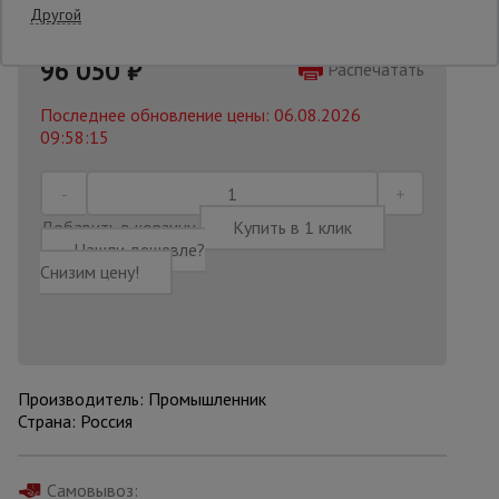
Другой
106500 руб.
Опалубка
96 050
₽
Распечатать
Последнее обновление цены: 06.08.2026
09:58:15
Вибротехника
для
строительства
Добавить в корзину
Купить в 1 клик
Нашли дешевле?
Оборудование
Снизим цену!
для работы с
арматурой
Оборудование
для бетонных
Производитель: Промышленник
работ
Страна: Россия
Техника
Самовывоз: