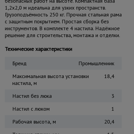
безопасных работ на высоте. Компактная база
Тепловые
1,2x2,0 м идеальна для узких пространств.
пушки
Грузоподъёмность 250 кг. Прочная стальная рама
с защитным покрытием. Простая сборка без
инструментов. В комплекте 4 настила. Надёжное
Металл и
решение для строительства, монтажа и отделки.
металлообработка
Технические характеристики
Бренд
Промышленник
Максимальная высота установки
18,4
настила, м
Настил без люка
3
Настил с люком
1
Рабочая высота, м
20,4