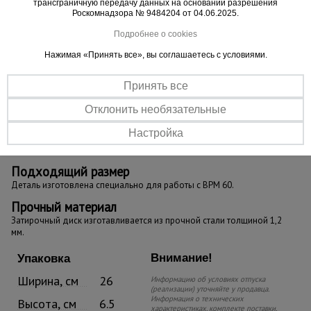
трансграничную передачу данных на основании разрешения
Роскомнадзора № 9484204 от 04.06.2025.
Подробнее о cookies
Нажимая «Принять все», вы соглашаетесь с условиями.
Принять все
Отклонить необязательные
Настройка
Подходящий размер
Деталь изготовлена специально для работы с BPM 60.
Прочный материал
Затирочный диск изготавливается из прочной стали толщиной 1,2
мм.
Внимание!
Упаковка
Ширина, см
26
Информацию об условиях отпуска
(реализации) уточняйте у продавца.
Информация о технических
Высота, см
6.5
характеристиках, комплекте поставки,