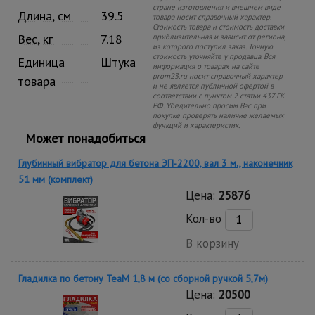
стране изготовления и внешнем виде
Длина, см
39.5
товара носит справочный характер.
Стоимость товара и стоимость доставки
Вес, кг
7.18
приблизительная и зависит от региона,
из которого поступил заказ. Точную
стоимость уточняйте у продавца. Вся
Единица
Штука
информация о товарах на сайте
prom23.ru носит справочный характер
товара
и не является публичной офертой в
соответствии с пунктом 2 статьи 437 ГК
РФ. Убедительно просим Вас при
покупке проверять наличие желаемых
функций и характеристик.
Может понадобиться
Глубинный вибратор для бетона ЭП-2200, вал 3 м., наконечник
51 мм (комплект)
Цена:
25876
Кол-во
В корзину
Гладилка по бетону TeaM 1,8 м (со сборной ручкой 5,7м)
Цена:
20500