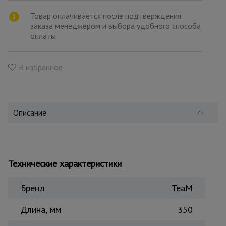
для
склада
Товар оплачивается после подтверждения
заказа менеджером и выбора удобного способа
оплаты
Тачки
строительные
и садовые
В избранное
Лестницы
и
стремянки
Описание
Штукатурные
комплекты
Технические характеристики
Бренд
TeaM
Сварочные
аппараты
Длина, мм
350