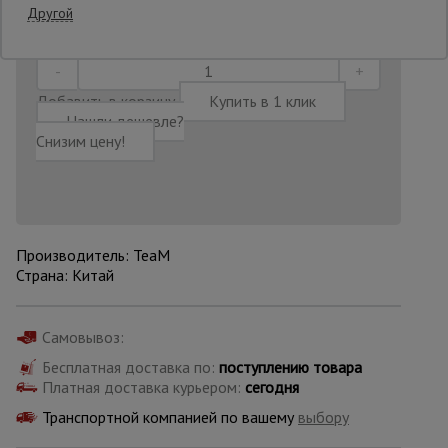
Последнее обновление цены: 26.06.2026
Другой
14:08:32
Опалубка
Добавить в корзину
Купить в 1 клик
Нашли дешевле?
Вибротехника
Снизим цену!
для
строительства
Оборудование
для работы с
Производитель: TeaM
арматурой
Страна: Китай
Оборудование
Самовывоз:
для бетонных
работ
Бесплатная доставка по:
поступлению товара
Платная доставка курьером:
сегодня
Транспортной компанией по вашему
выбору
Техника