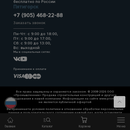
бесплатно по России
Пятигорск
+7 (905) 468-22-88
Заказать звонок
Пн-Чт: с 9:00 до 18:00,
Пт: с 9:00 до 17:00,
Сб: с 9:00 до 13:00,
Вс: выходной
Мы в социальных сетях:
Принимаем к оплате
Все права защищены и охраняются законом. © 2008-2026 ООО
«Промышленник» Продажа строительных конструкций и другого
оборудования в нашей компании. Информация на сайте www.prom23.ru
не является публичной офертой
Вы принимаете условия политики в отношении обработки персональных
данных и пользовательского соглашения каждый раз, когда оставляете
свои данные в любой форме обратной связи на сайте prom23.ru и его
поддоменов
Главная
Каталог
Корзина
Меню
Политика конфиденциальности
Согласие на обработку персональных данных