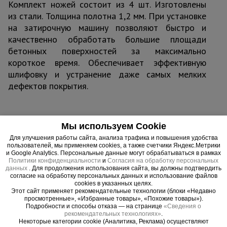
Комплект ножей состоит из 4 шт. Изготовлены
из стали. Толщина полотна 1,2 мм. При установке
на затирочную машину позволяют быстро и
качественно обработать большие площади
бетонных поверхностей за максимально
короткое время. Обеспечивает эффективную
шлифовку и устранение даже самых мелких
дефектов покрытия.
Мы используем Cookie
Важные преимущества –
Для улучшения работы сайта, анализа трафика и повышения удобства
эффективная работа
пользователей, мы применяем cookies, а также счетчики Яндекс.Метрики
и Google Analytics. Персональные данные могут обрабатываться в рамках
Политики конфиденциальности
и
Согласия на обработку персональных
Качественная обработка
данных
. Для продолжения использования сайта, вы должны подтвердить
согласие на обработку персональных данных и использование файлов
Выравнивание, качественная затирка небольших изъянов в
cookies в указанных целях.
стяжке и при предчистовой обработке поверхностей.
Этот сайт применяет рекомендательные технологии (блоки «Недавно
просмотренные», «Избранные товары», «Похожие товары»).
Простое крепление
Подробности и способы отказа — на странице
«Сведения о
рекомендательных технологиях»
.
Лезвия легко крепятся. Монтажный набор в комплекте.
Некоторые категории cookie (Аналитика, Реклама) осуществляют