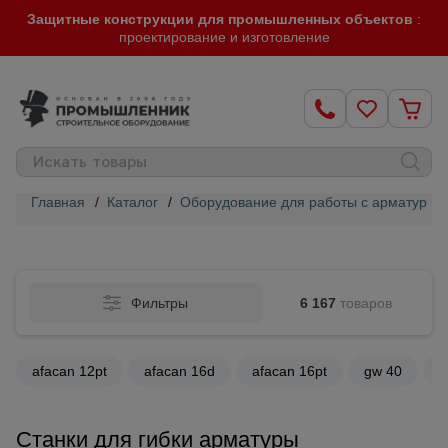
Защитные конструкции для промышленных объектов
:
проектирование и изготовление
Главная
/
Каталог
/
Оборудование для работы с арматурой
Строительные
леса
Фильтры
6 167
товаров
Вышки-
туры
afacan 12pt
afacan 16d
afacan 16pt
gw 40
g
Подмости
строительные
Станки для гибки арматуры