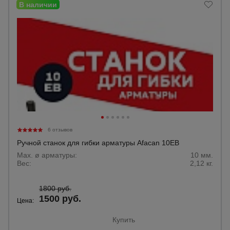
Опалубка
Вибротехника
для
строительства
Оборудование
для работы с
6 отзывов
арматурой
Ручной станок для гибки арматуры Afacan 10EB
Max. ø арматуры:
10 мм.
Вес:
2,12 кг.
Оборудование
для бетонных
работ
1800 руб.
1500 руб.
Цена:
Купить
Техника