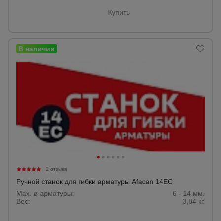
Тепловые
Купить
пушки
Металл и
металлообработка
2 отзыва
Ручной станок для гибки арматуры Afacan 14EC
Max. ø арматуры:
6 - 14 мм.
Вес:
3,84 кг.