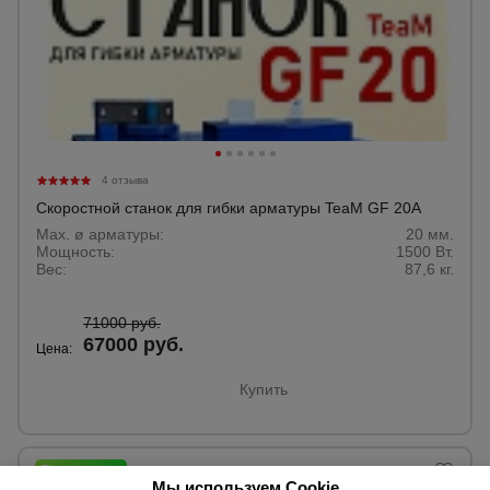
4 отзыва
Скоростной станок для гибки арматуры TeaM GF 20A
Max. ø арматуры:
20 мм.
Мощность:
1500 Вт.
Вес:
87,6 кг.
71000 руб.
67000 руб.
Цена:
Купить
Мы используем Cookie