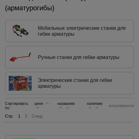
(арматурогибы)
Сетка,
тенты,
брезенты
Мобильные электрические станки для
гибки арматуры
Строительные
подъемники
Ручные станки для гибки арматуры
Грузоподъемное
оборудование
Электрические станки для гибки
арматуры
Каталог
Мусоропровод
Сортировать
цене
названию
наличию
строительный
всех
популярности
по:
товаров
Стр:
1
2
След.
Фанера
ламинированная