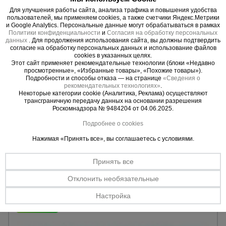
Для улучшения работы сайта, анализа трафика и повышения удобства
пользователей, мы применяем cookies, а также счетчики Яндекс.Метрики
и Google Analytics. Персональные данные могут обрабатываться в рамках
Политики конфиденциальности
и
Согласия на обработку персональных
данных
. Для продолжения использования сайта, вы должны подтвердить
согласие на обработку персональных данных и использование файлов
cookies в указанных целях.
Этот сайт применяет рекомендательные технологии (блоки «Недавно
просмотренные», «Избранные товары», «Похожие товары»).
Подробности и способы отказа — на странице
«Сведения о
рекомендательных технологиях»
.
Некоторые категории cookie (Аналитика, Реклама) осуществляют
трансграничную передачу данных на основании разрешения
Роскомнадзора № 9484204 от 04.06.2025.
0 отзывов
Подробнее о cookies
Скоростной станок для гибки арматуры TeaM GF-20S
Нажимая «Принять все», вы соглашаетесь с условиями.
72300 руб.
70000 руб.
Цена:
Принять все
Купить
Отклонить необязательные
Настройка