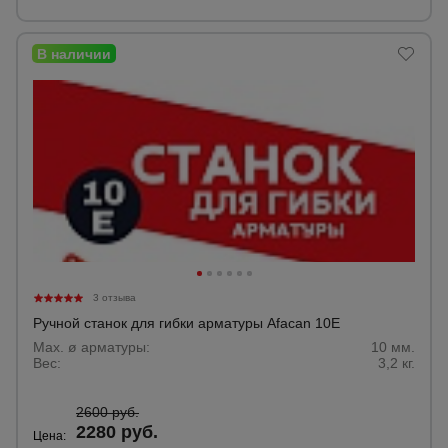
для
склада
Тачки
строительные
и садовые
Лестницы
и
стремянки
Штукатурные
3 отзыва
комплекты
Ручной станок для гибки арматуры Afacan 10E
Max. ø арматуры:
10 мм.
Вес:
3,2 кг.
Сварочные
аппараты
2600 руб.
2280 руб.
Цена: