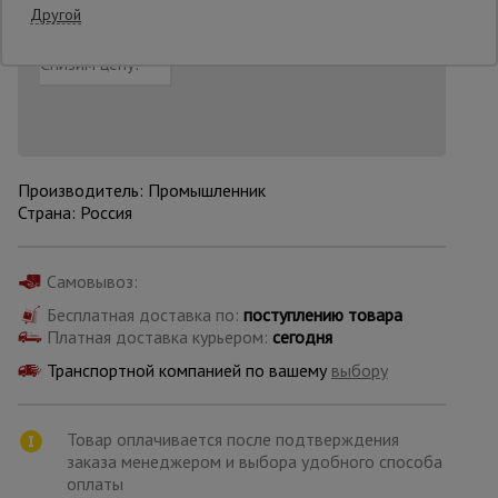
Другой
Добавить в корзину
Купить в 1 клик
Нашли дешевле?
Снизим цену!
Опалубка
Вибротехника
для
строительства
Производитель: Промышленник
Страна: Россия
Оборудование
для работы с
Самовывоз:
арматурой
Бесплатная доставка по:
поступлению товара
Платная доставка курьером:
сегодня
Транспортной компанией по вашему
выбору
Оборудование
для бетонных
работ
Товар оплачивается после подтверждения
заказа менеджером и выбора удобного способа
оплаты
Техника