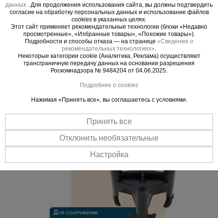
данных
. Для продолжения использования сайта, вы должны подтвердить
согласие на обработку персональных данных и использование файлов
Универсальное решение
cookies в указанных целях.
Используется для создания защитного слоя как арматурных
Этот сайт применяет рекомендательные технологии (блоки «Недавно
прутьев, так и проволоки сварной сетки максимальной толщиной
просмотренные», «Избранные товары», «Похожие товары»).
Подробности и способы отказа — на странице
«Сведения о
до 16 мм, при сооружении горизонтальных участков
рекомендательных технологиях»
.
фундаментов, полов и перекрытий.
Некоторые категории cookie (Аналитика, Реклама) осуществляют
трансграничную передачу данных на основании разрешения
Устойчивость
Роскомнадзора № 9484204 от 04.06.2025.
Фиксатор оснащен специальными ножками, обеспечивающими
устойчивость изделия при укладке арматуры на заданной высоте.
Подробнее о cookies
Нажимая «Принять все», вы соглашаетесь с условиями.
Принять все
Отклонить необязательные
Настройка