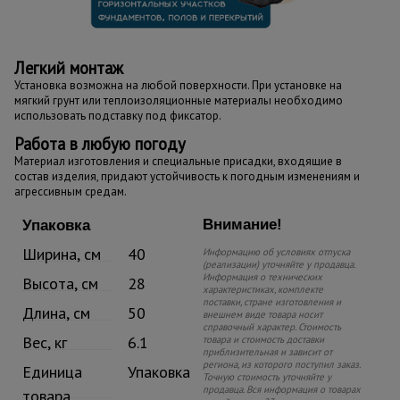
Легкий монтаж
Установка возможна на любой поверхности. При установке на
мягкий грунт или теплоизоляционные материалы необходимо
использовать подставку под фиксатор.
Работа в любую погоду
Материал изготовления и специальные присадки, входящие в
состав изделия, придают устойчивость к погодным изменениям и
агрессивным средам.
Внимание!
Упаковка
Ширина, см
40
Информацию об условиях отпуска
(реализации) уточняйте у продавца.
Информация о технических
Высота, см
28
характеристиках, комплекте
поставки, стране изготовления и
Длина, см
50
внешнем виде товара носит
справочный характер. Стоимость
Вес, кг
6.1
товара и стоимость доставки
приблизительная и зависит от
региона, из которого поступил заказ.
Единица
Упаковка
Точную стоимость уточняйте у
продавца. Вся информация о товарах
товара