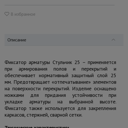
для
склада
В избранное
Тачки
строительные
и садовые
Описание
Лестницы
и
Фиксатор арматуры Стульчик 25 – применяется
стремянки
при армирования полов и перекрытий и
обеспечивает нормативный защитный слой 25
мм. Предотвращает «отпечатывание» элементов
Штукатурные
на поверхности перекрытий. Изделие оснащено
комплекты
ножками для придания устойчивости при
укладке арматуры на выбранной высоте.
Фиксатор также используется для закрепления
Сварочные
аппараты
каркасов, стержней, сварной сетки.
Технические характеристики