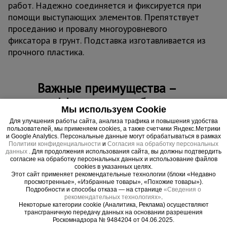
работ. Надежно соединяется и фиксируется при
помощи выступающих элементов. Препятствует
проседанию и провалу многоуровневого
фиксатора в грунт. Подставка изготавливается из
прочного пластика.
Важные преимущества –
эффективная работа
Мы используем Cookie
Для улучшения работы сайта, анализа трафика и повышения удобства
Необходимое дополнение
пользователей, мы применяем cookies, а также счетчики Яндекс.Метрики
Дает возможность применять многоуровневый фиксатор на
и Google Analytics. Персональные данные могут обрабатываться в рамках
сыпучих грунтах.
Политики конфиденциальности
и
Согласия на обработку персональных
данных
. Для продолжения использования сайта, вы должны подтвердить
Работа в любую погоду
согласие на обработку персональных данных и использование файлов
cookies в указанных целях.
Материал изготовления и специальные присадки, входящие в
Этот сайт применяет рекомендательные технологии (блоки «Недавно
состав изделия, придают устойчивость к погодным изменениям и
просмотренные», «Избранные товары», «Похожие товары»).
агрессивным средам.
Подробности и способы отказа — на странице
«Сведения о
рекомендательных технологиях»
.
Некоторые категории cookie (Аналитика, Реклама) осуществляют
трансграничную передачу данных на основании разрешения
Роскомнадзора № 9484204 от 04.06.2025.