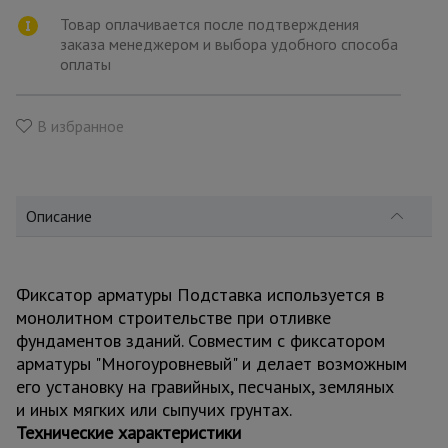
для
склада
Товар оплачивается после подтверждения
заказа менеджером и выбора удобного способа
оплаты
Тачки
строительные
и садовые
В избранное
Лестницы
и
Описание
стремянки
Фиксатор арматуры Подставка используется в
Штукатурные
комплекты
монолитном строительстве при отливке
фундаментов зданий. Совместим с фиксатором
арматуры "Многоуровневый" и делает возможным
Сварочные
его установку на гравийных, песчаных, земляных
аппараты
и иных мягких или сыпучих грунтах.
Технические характеристики