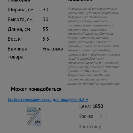
Ширина, см
30
Информацию об условиях отпуска
(реализации) уточняйте у продавца.
Информация о технических
Высота, см
30
характеристиках, комплекте
поставки, стране изготовления и
Длина, см
55
внешнем виде товара носит
справочный характер. Стоимость
Вес, кг
5.5
товара и стоимость доставки
приблизительная и зависит от
региона, из которого поступил заказ.
Единица
Упаковка
Точную стоимость уточняйте у
продавца. Вся информация о товарах
товара
на сайте prom23.ru носит
справочный характер и не является
публичной офертой в соответствии с
пунктом 2 статьи 437 ГК РФ.
Убедительно просим Вас при
покупке проверять наличие
желаемых функций и характеристик.
Может понадобиться
Стойка телескопическая для опалубки 4.2 м
Цена:
1850
Кол-во
В корзину