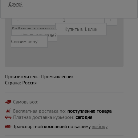
11:20:38
Другой
Опалубка
Добавить в корзину
Купить в 1 клик
Нашли дешевле?
Вибротехника
Снизим цену!
для
строительства
Оборудование
для работы с
Производитель: Промышленник
арматурой
Страна: Россия
Самовывоз:
Оборудование
для бетонных
Бесплатная доставка по:
поступлению товара
работ
Платная доставка курьером:
сегодня
Транспортной компанией по вашему
выбору
Техника