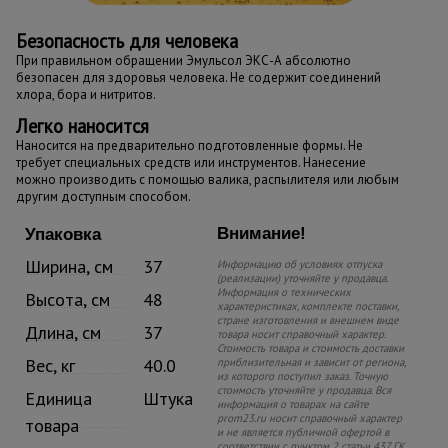
Безопасность
для человека
При правильном обращении Эмульсол ЭКС-А абсолютно
безопасен для здоровья человека. Не содержит соединений
хлора, бора и нитритов.
Легко наносится
Наносится на предварительно подготовленные формы. Не
требует специальных средств или инструментов. Нанесение
можно производить с помощью валика, распылителя или любым
другим доступным способом.
Внимание!
Упаковка
Ширина, см
37
Информацию об условиях отпуска
(реализации) уточняйте у продавца.
Информация о технических
Высота, см
48
характеристиках, комплекте поставки,
стране изготовления и внешнем виде
Длина, см
37
товара носит справочный характер.
Стоимость товара и стоимость доставки
Вес, кг
40.0
приблизительная и зависит от региона,
из которого поступил заказ. Точную
стоимость уточняйте у продавца. Вся
Единица
Штука
информация о товарах на сайте
prom23.ru носит справочный характер
товара
и не является публичной офертой в
соответствии с пунктом 2 статьи 437 ГК