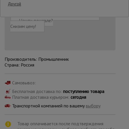
Другой
Добавить в корзину
Купить в 1 клик
Опалубка
Нашли дешевле?
Снизим цену!
Вибротехника
для
строительства
Производитель: Промышленник
Страна: Россия
Оборудование
для работы с
арматурой
Самовывоз:
Бесплатная доставка по:
поступлению товара
Оборудование
Платная доставка курьером:
сегодня
для бетонных
работ
Транспортной компанией по вашему
выбору
Товар оплачивается после подтверждения
Техника