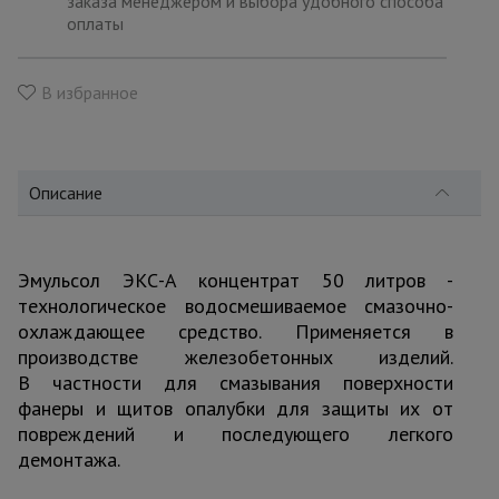
заказа менеджером и выбора удобного способа
для
склада
оплаты
В избранное
Тачки
строительные
и садовые
Описание
Лестницы
и
стремянки
Эмульсол ЭКС-А концентрат 50 литров -
технологическое водосмешиваемое смазочно-
Штукатурные
охлаждающее средство. Применяется в
комплекты
производстве железобетонных изделий.
В частности для смазывания поверхности
фанеры и щитов опалубки для защиты их от
Сварочные
повреждений и последующего легкого
аппараты
демонтажа.