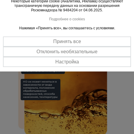
Некоторые категории cookie (Аналитика, Реклама) осуществляют
Без дефектов
трансграничную передачу данных на основании разрешения
Применение Эмульсола ЭКС-А не вызывает появления дефектов
Роскомнадзора № 9484204 от 04.06.2025.
и пятен на поверхностях готовых железобетонных изделий.
Подробнее о cookies
Защита поверхностей
Нажимая «Принять все», вы соглашаетесь с условиями.
Обладает высокой степенью адгезии к металлу. Препятствует
образованию коррозии на стальной опалубке, продлевая ее срок
службы.
Принять все
Отклонить необязательные
Настройка