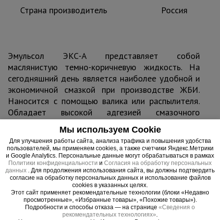
Страна производитель
Россия
Эмульсол ЭКС-А представляет собой
маслянистую темно-коричневую жидкость. На
сегодняшний день является наиболее удобной и
экономичной смазкой при производстве ЖБИ.
Наносится с помощью валика или распылителя.
Обладает высокой адгезией смазочного
материала к металлу, защищает опалубку от
Мы используем Cookie
коррозии. Рабочая температура смазки и
Для улучшения работы сайта, анализа трафика и повышения удобства
°
возможность ее нанесения от +50 до 0
С.
пользователей, мы применяем cookies, а также счетчики Яндекс.Метрики
и Google Analytics. Персональные данные могут обрабатываться в рамках
Политики конфиденциальности
и
Согласия на обработку персональных
данных
. Для продолжения использования сайта, вы должны подтвердить
согласие на обработку персональных данных и использование файлов
cookies в указанных целях.
Важные преимущества –
Этот сайт применяет рекомендательные технологии (блоки «Недавно
просмотренные», «Избранные товары», «Похожие товары»).
эффективная работа
Подробности и способы отказа — на странице
«Сведения о
рекомендательных технологиях»
.