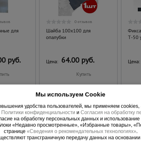
тзывов
0 отзывов
чные для
Шайба 100х100 для
Фикса
опалубки
Т-50 
0 руб.
64.00 руб.
Цена:
Цена:
пить
Купить
Мы используем Cookie
вышения удобства пользователей, мы применяем cookies, а 
х
Политики конфиденциальности
и
Согласия на обработку 
ласие на обработку персональных данных и использование 
блоки «Недавно просмотренные», «Избранные товары», «П
странице
«Сведения о рекомендательных технологиях»
.
существляют трансграничную передачу данных на основании