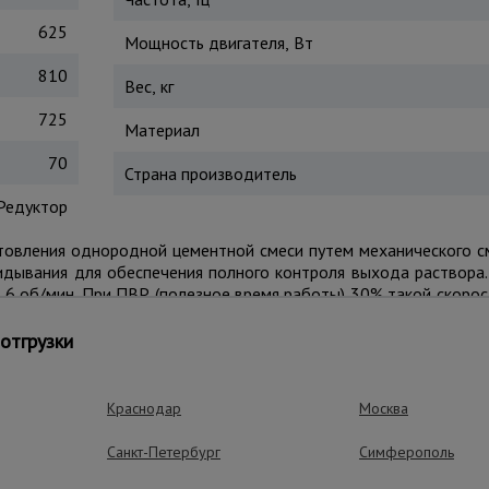
625
Мощность двигателя, Вт
810
Вес, кг
725
Материал
70
Страна производитель
Редуктор
отовления однородной цементной смеси путем механического с
идывания для обеспечения полного контроля выхода раствора.
6 об/мин. При ПВР (полезное время работы) 30% такой скоро
временной интервал. Потребляемая мощность бетономешалк
жух предотвращает попадание инертных материалов на двигат
отгрузки
т высокий ресурс.
Краснодар
Москва
ущества – эффективная работа
Санкт-Петербург
Симферополь