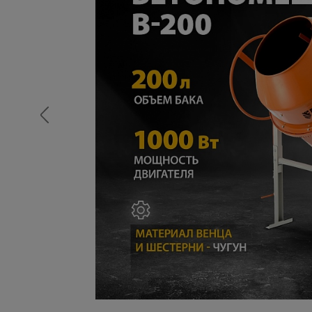
Опалубка
Вибротехника для строительств
Оборудование для работы с арм
Оборудование для бетонных раб
Техника для склада
Тачки строительные и садовые
Лестницы и стремянки
Штукатурные комплекты
Сварочные аппараты
Тепловые пушки
Металл и металлообработка