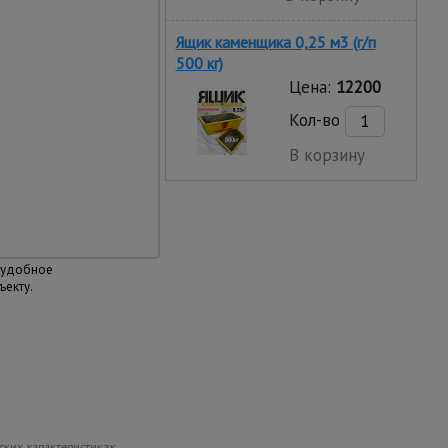
Ящик каменщика 0,25 м3 (г/п
500 кг)
трукция
Цена:
12200
бана изготовлен из
н из листовой стали
Кол-во
тяжки, что гарантирует
тацию в самых тяжелых
В корзину
иях работы.
шой вес и наличие
 удобное
екту.
ских характеристиках,