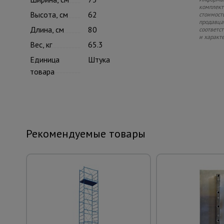
комплекте
Высота, см
62
стоимость
продавца.
Длина, см
80
соответс
и характ
Вес, кг
65.3
Единица
Штука
товара
Рекомендуемые товары