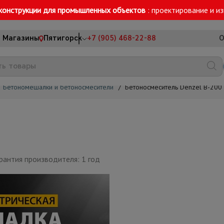
конструкции для промышленных объектов
: проектирование и и
Магазины
Пятигорск
+7 (905) 468-22-88
О
Бетономешалки и бетоносмесители
/
Бетоносмеситель Denzel В-200
рантия производителя: 1 год