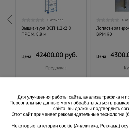
0 отзывов
0 о
Вышка-тура ВСП 1,2x2,0
Лопасти затиро
ПРОМ, 8.8 м
BPM 90
42400.00 руб.
4300.0
Цена:
Цена:
Предзаказ
Ку
Для улучшения работы сайта, анализа трафика и по
Персональные данные могут обрабатываться в рамка
сайта, вы должны подтвердить сог
Этот сайт применяет рекомендательные технологии (
Некоторые категории cookie (Аналитика, Реклама) о