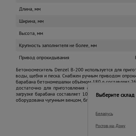
Длина, мм
Ширина, мм
Высота, мм
Крупность заполнителя не более, мм
Привод опрокидывания
Бетоносмеситель Denzel B-200 используется для приг
воды, щебня и песка. Снабжен ручным приводом опрок
барабана бетономешалки объёмом 180 л составляет 26,
достаточно для приготовления смеси в выделенный 
загрузке барабана составляет 1000 Вт. Защитный ко
Выберите склад 
оборудована чугунным венцом, благодаря которому имее
Беларусь
Важные преим
Ростов-на-Дону