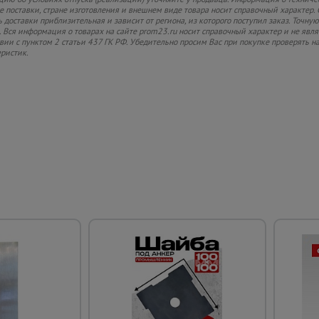
 поставки, стране изготовления и внешнем виде товара носит справочный характер. 
 доставки приблизительная и зависит от региона, из которого поступил заказ. Точную
 Вся информация о товарах на сайте prom23.ru носит справочный характер и не явл
твии с пунктом 2 статьи 437 ГК РФ. Убедительно просим Вас при покупке проверять
еристик.