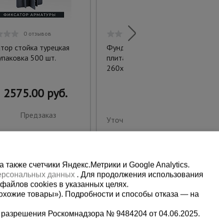
0 отзывов
0 отзывов
тор стойка турецкая
Фундаментная закладная
упаковка 500 шт.
плита (анкерная шайба)
260х260 мм
2575.00 руб.
Предзаказ
Уточнить цену
также счетчики Яндекс.Метрики и Google Analytics.
персональных данных
. Для продолжения использования
файлов cookies в указанных целях.
охожие товары»). Подробности и способы отказа — на
 разрешения Роскомнадзора № 9484204 от 04.06.2025.