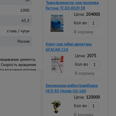
Трансформатор для прогрева
бетона ТСДЗ-80/0,38
1000
Цена:
204000
65,3
Кол-во
сталь / чугун
В корзину
Россия
Ключ для гибки арматуры
AFACAN 22A
Цена:
2075
мешивания цемента,
Кол-во
 Скорость вращения
сти вращения вполне
В корзину
и при максимальной
ель. Бетономешалка
Бензиновая вибротрамбовка
HCR 80 Honda GX-160
Цена:
120000
Кол-во
В корзину