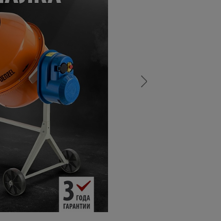
а
атурой
от