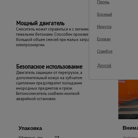
Пермь
Грозный
Мощный двигатель
Иркутск
Смеситель может справиться и с легкими, и с
тяжелыми бетонами. Способен произвести
Ереван
большой объем смесей при малых затратах
электроэнергии.
Стамбул
Другой
Безопасное использование
Двигатель защищен от перегрузок, а
дополнительный кожух на зубчатом
сцеплении предотвратит попадание
инородных предметов и грязи.
Бетоносмеситель снабжен кнопкой
аварийной остановки.
Внима
Упаковка
Ширина, см
73
Информац