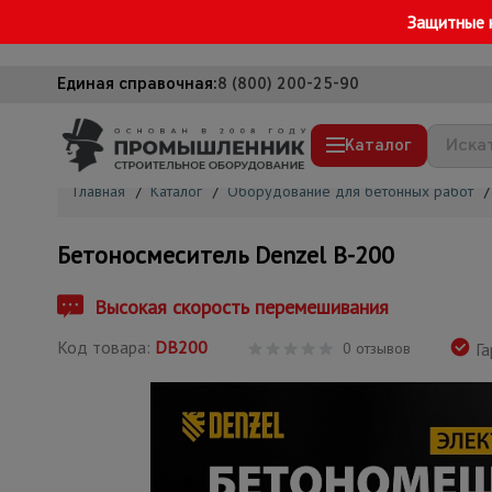
Защитные 
Единая справочная:
8 (800) 200-25-90
Каталог
Главная
/
Каталог
/
Оборудование для бетонных работ
/
Строительные леса
Бетоносмеситель Denzel В-200
Вышки-туры
Подмости строительные
Высокая скорость перемешивания
Сетка, тенты, брезенты
Код товара:
DB200
0 отзывов
Га
Строительные подъемники
Грузоподъемное оборудование
Мусоропровод строительный
Фанера ламинированная