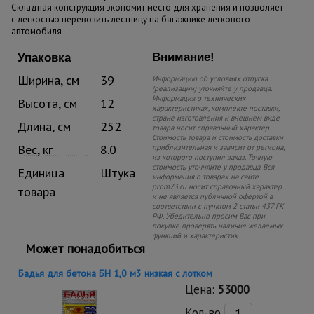
Складная конструкция экономит место для хранения и позволяет
с легкостью перевозить лестницу на багажнике легкового
автомобиля
Внимание!
Упаковка
Ширина, см
39
Информацию об условиях отпуска
(реализации) уточняйте у продавца.
Информация о технических
Высота, см
12
характеристиках, комплекте поставки,
стране изготовления и внешнем виде
Длина, см
252
товара носит справочный характер.
Стоимость товара и стоимость доставки
Вес, кг
8.0
приблизительная и зависит от региона,
из которого поступил заказ. Точную
стоимость уточняйте у продавца. Вся
Единица
Штука
информация о товарах на сайте
prom23.ru носит справочный характер
товара
и не является публичной офертой в
соответствии с пунктом 2 статьи 437 ГК
РФ. Убедительно просим Вас при
покупке проверять наличие желаемых
функций и характеристик.
Может понадобиться
Бадья для бетона БН 1,0 м3 низкая c лотком
Цена:
53000
Кол-во