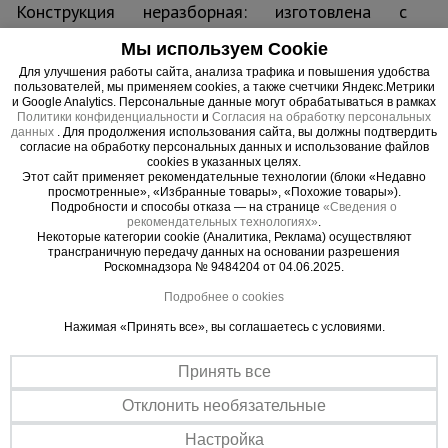
Конструкция неразборная: изготовлена с
применением шарниров и дополнительно
Мы используем Cookie
фиксируется при помощи страховочных
Для улучшения работы сайта, анализа трафика и повышения удобства
ремней. Наличие стабилизатора увеличенной
пользователей, мы применяем cookies, а также счетчики Яндекс.Метрики
ширины придает дополнительную устойчивость.
и Google Analytics. Персональные данные могут обрабатываться в рамках
Политики конфиденциальности
и
Согласия на обработку персональных
Лестница изготовлена из прочного алюминиевого
данных
. Для продолжения использования сайта, вы должны подтвердить
сплава и выдерживает вес до 150 кг.
согласие на обработку персональных данных и использование файлов
cookies в указанных целях.
Этот сайт применяет рекомендательные технологии (блоки «Недавно
просмотренные», «Избранные товары», «Похожие товары»).
Подробности и способы отказа — на странице
«Сведения о
рекомендательных технологиях»
.
Важные преимущества –
Некоторые категории cookie (Аналитика, Реклама) осуществляют
трансграничную передачу данных на основании разрешения
эффективная работа
Роскомнадзора № 9484204 от 04.06.2025.
Подробнее о cookies
Качество материалов
Нажимая «Принять все», вы соглашаетесь с условиями.
Лестница изготовлена из легкого алюминиевого сплава высокой
прочности
Принять все
Универсальность
Возможность использовать как приставную лестницу с
Отклонить необязательные
наращивание секции вверх и отдельно стоящую стремянку
Настройка