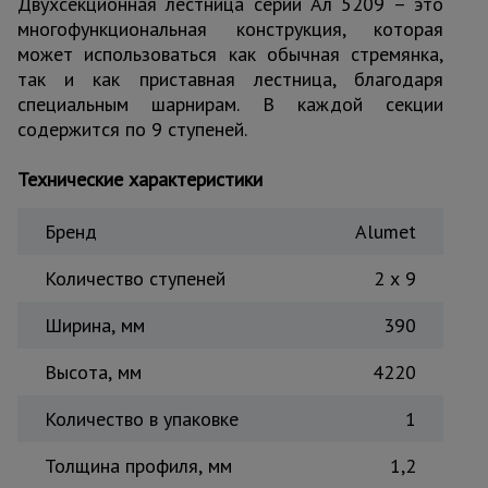
Двухсекционная лестница серии Ал 5209 – это
Тепловые
многофункциональная конструкция, которая
пушки
может использоваться как обычная стремянка,
так и как приставная лестница, благодаря
специальным шарнирам. В каждой секции
Металл и
содержится по 9 ступеней.
металлообработка
Технические характеристики
Бренд
Alumet
Количество ступеней
2 x 9
Ширина, мм
390
Высота, мм
4220
Количество в упаковке
1
Толщина профиля, мм
1,2