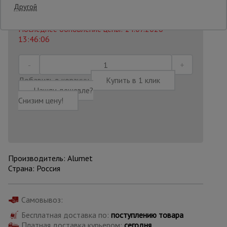
8 270
₽
Другой
Распечатать
Последнее обновление цены: 14.07.2026
Опалубка
13:46:06
Вибротехника
для
Добавить в корзину
Купить в 1 клик
строительства
Нашли дешевле?
Снизим цену!
Оборудование
для работы с
арматурой
Производитель: Alumet
Страна: Россия
Оборудование
для бетонных
работ
Самовывоз:
Бесплатная доставка по:
поступлению товара
Техника
Платная доставка курьером:
сегодня