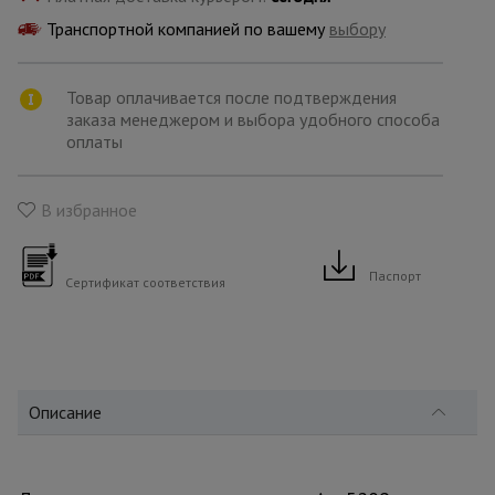
для
склада
Транспортной компанией по вашему
выбору
Товар оплачивается после подтверждения
Тачки
строительные
заказа менеджером и выбора удобного способа
и садовые
оплаты
В избранное
Лестницы
и
стремянки
Паспорт
Сертификат соответствия
Штукатурные
комплекты
Описание
Сварочные
аппараты