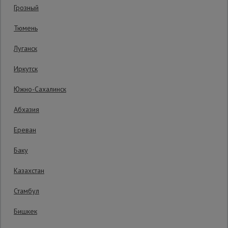
Грозный
Гарантия производителя: 1 год
Сетка,
Тюмень
тенты,
брезенты
Луганск
Иркутск
Строительные
подъемники
Южно-Сахалинск
Абхазия
Грузоподъемное
оборудование
Ереван
Баку
Каталог
Мусоропровод
Казахстан
строительный
всех
товаров
Стамбул
Бишкек
Фанера
ламинированная
8600 руб.