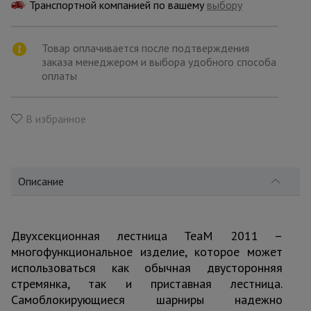
для
Транспортной компанией по вашему
выбору
склада
Товар оплачивается после подтверждения
заказа менеджером и выбора удобного способа
Тачки
строительные
оплаты
и садовые
В избранное
Лестницы
и
стремянки
Описание
Штукатурные
комплекты
Двухсекционная лестница TeaM 2011 –
многофункциональное изделие, которое может
Сварочные
использоваться как обычная двусторонняя
аппараты
стремянка, так и приставная лестница.
Самоблокирующиеся шарниры надежно