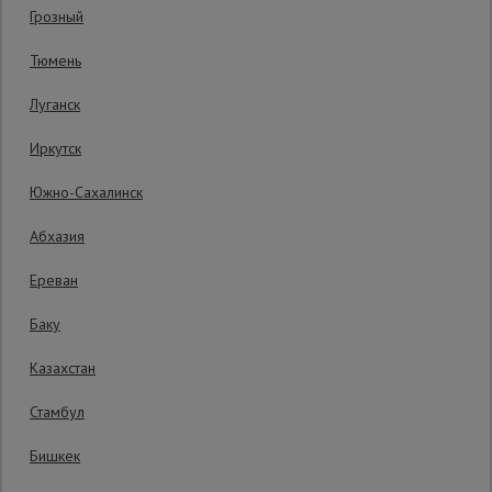
Грозный
Сетка,
Тюмень
тенты,
брезенты
Луганск
Иркутск
Строительные
подъемники
Южно-Сахалинск
Абхазия
Грузоподъемное
оборудование
Ереван
Баку
Каталог
Мусоропровод
Казахстан
строительный
всех
товаров
Стамбул
Бишкек
Фанера
9300 руб.
ламинированная
8 600
₽
Распечатать