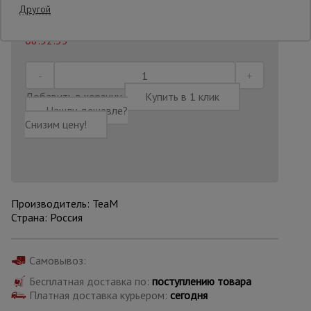
Другой
Последнее обновление цены: 14.07.2026
Опалубка
08:52:35
Вибротехника
Добавить в корзину
Купить в 1 клик
для
Нашли дешевле?
строительства
Снизим цену!
Оборудование
для работы с
арматурой
Производитель: TeaM
Страна: Россия
Оборудование
для бетонных
работ
Самовывоз:
Бесплатная доставка по:
поступлению товара
Платная доставка курьером:
сегодня
Техника