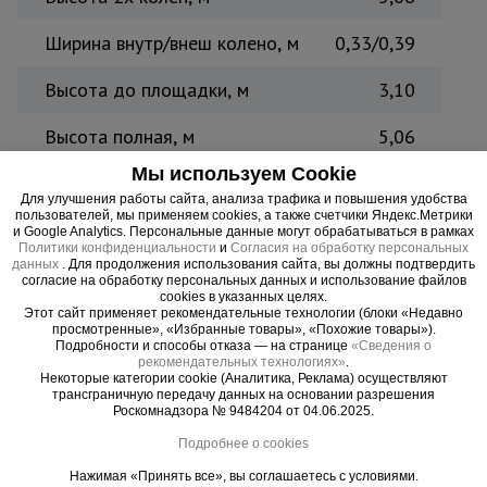
Ширина внутр/внеш колено, м
0,33/0,39
Высота до площадки, м
3,10
Высота полная, м
5,06
Мы используем Cookie
Высота достигаемая, м
5,96
Для улучшения работы сайта, анализа трафика и повышения удобства
пользователей, мы применяем cookies, а также счетчики Яндекс.Метрики
Вес, кг
10,4
и Google Analytics. Персональные данные могут обрабатываться в рамках
Политики конфиденциальности
и
Согласия на обработку персональных
данных
. Для продолжения использования сайта, вы должны подтвердить
Страна производитель
Россия
согласие на обработку персональных данных и использование файлов
cookies в указанных целях.
Этот сайт применяет рекомендательные технологии (блоки «Недавно
просмотренные», «Избранные товары», «Похожие товары»).
Двухсекционная лестница TeaM 2011
Подробности и способы отказа — на странице
«Сведения о
используется для ремонтно-технических,
рекомендательных технологиях»
.
Некоторые категории cookie (Аналитика, Реклама) осуществляют
монтажных и прочих работ, как в
трансграничную передачу данных на основании разрешения
профессиональной сфере, так и домашнем
Роскомнадзора № 9484204 от 04.06.2025.
хозяйстве. Лестница изготовлена из
Подробнее о cookies
алюминиевого сплава, делая ее прочной и легкой
Нажимая «Принять все», вы соглашаетесь с условиями.