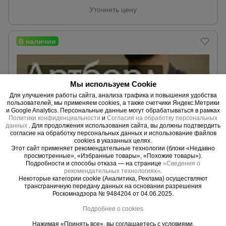
Уточнить цену
Опалубка
Вибротехника
для
строительства
Мы используем Cookie
Для улучшения работы сайта, анализа трафика и повышения удобства
пользователей, мы применяем cookies, а также счетчики Яндекс.Метрики
и Google Analytics. Персональные данные могут обрабатываться в рамках
Оборудование
Политики конфиденциальности
и
Согласия на обработку персональных
для работы с
данных
. Для продолжения использования сайта, вы должны подтвердить
арматурой
согласие на обработку персональных данных и использование файлов
cookies в указанных целях.
Этот сайт применяет рекомендательные технологии (блоки «Недавно
просмотренные», «Избранные товары», «Похожие товары»).
Подробности и способы отказа — на странице
«Сведения о
0 отзывов
Оборудование
рекомендательных технологиях»
.
для бетонных
Фанера Промышленник 210x297x10 мм, береза 5 шт.
Некоторые категории cookie (Аналитика, Реклама) осуществляют
работ
трансграничную передачу данных на основании разрешения
Материал:
Береза.
Роскомнадзора № 9484204 от 04.06.2025.
Вес:
5,65 кг.
Толщина:
10 мм.
Подробнее о cookies
Техника
Нажимая «Принять все», вы соглашаетесь с условиями.