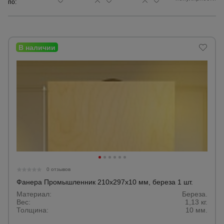
по:
Сетка,
тенты,
брезенты
Строительные
подъемники
Грузоподъемное
оборудование
Каталог
Мусоропровод
0 отзывов
строительный
всех
товаров
Фанера Промышленник 210x297x10 мм, береза 1 шт.
Материал:
Береза.
Вес:
1,13 кг.
Фанера
Толщина:
10 мм.
ламинированная